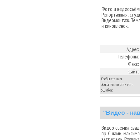
Фото и ведеосъём
Репортажная, студ
Видеомонтаж. Тема
и киноплёнок.
Адрес:
Телефоны:
Факс:
Сайт:
Сообщите нам
обязательно, если есть
ошибка:
"Видео - на
Видео съёмка свад
пр. С нами, максим
затратами. Резуль