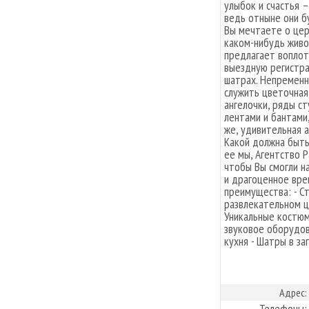
улыбок и счастья 
ведь отныне они б
Вы мечтаете о цер
каком-нибудь живо
предлагает воплот
выездную регистра
шатрах. Непремен
служить цветочная
ангелочки, ряды с
лентами и бантами,
же, удивительная 
Какой должна быть
ее мы, Агентство 
чтобы Вы смогли на
и драгоценное вре
преимущества: - С
развлекательном ц
Уникальные костюм
звуковое оборудов
кухня - Шатры в з
Адрес:
Телефоны: