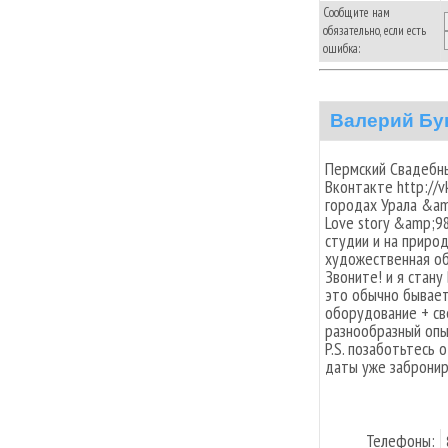
Сообщите нам
обязательно, если есть
ошибка:
Валерий Бу
Пермский Свадебны
Вконтакте http://
городах Урала &a
Love story &amp;
студии и на приро
художественная об
Звоните! и я стан
это обычно бывае
оборудование + св
разнообразный опы
P.S. позаботьтесь 
даты уже забронир
Телефоны: