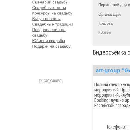
Сценарии свадьбы
Пермь
: всё для 
Свадебные тосты
Конкурсы на свадьбу
Организация
Выкуп невесты
Красота
Свадебные традиции
Поздравления на
Кортеж
свадьбу
Юбилеи свадьбы
Подарки на свадьбу
Видеосъёмка с
art-group "
{%240X400%}
Полный спектр усл
мероприятий. Пров
мероприятий, клуб
Вooking: лучшие ар
Российской эстрад
Телефоны: