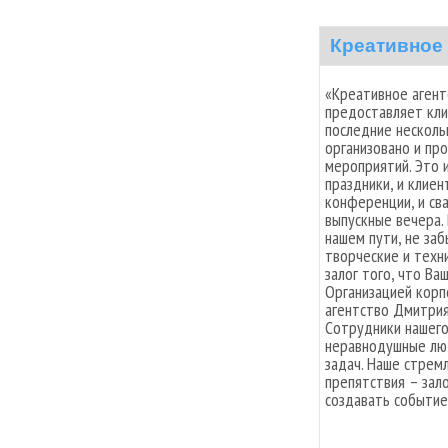
Креативное
«Креативное агент
предоставляет кли
последние несколь
организовано и пр
мероприятий. Это 
праздники, и клиен
конференции, и сва
выпускные вечера.
нашем пути, не заб
творческие и техн
залог того, что Ва
Организацией кор
агентство Дмитрия
Сотрудники нашего
неравнодушные люд
задач. Наше стрем
препятствия – зал
создавать событие!