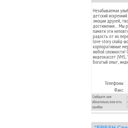
Незабываемая улыб
детский искренний
эмоции друзей, тв
достижения… Мы ра
памяти эти неповт
радость от их пер
love-story слайд-ш
корпоративные мер
любой сложности! 
видеокассет (VHS, 
Богатый опыт, инд
Телефоны:
Факс:
Сообщите нам
обязательно, если есть
ошибка:
"FRESH Све