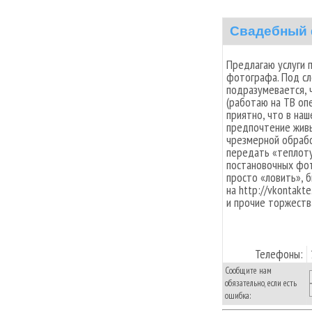
Свадебный 
Предлагаю услуги 
фотографа. Под с
подразумевается, 
(работаю на ТВ оп
приятно, что в на
предпочтение живы
чрезмерной обрабо
передать «теплоту
постановочных фо
просто «ловить», 
на http://vkontakt
и прочие торжеств
Телефоны:
Сообщите нам
обязательно, если есть
ошибка: