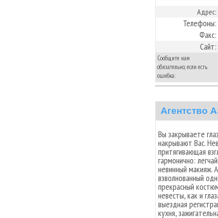
Адрес:
Телефоны:
Факс:
Сайт:
Сообщите нам
обязательно, если есть
ошибка:
Агентство А
Вы закрываете глаз
накрывают Вас. Нев
притягивающая взг
гармонично: легча
невинный макияж. А
взволнованный одн
прекрасный костюм
невесты, как и гла
выездная регистра
кухня, зажигательн