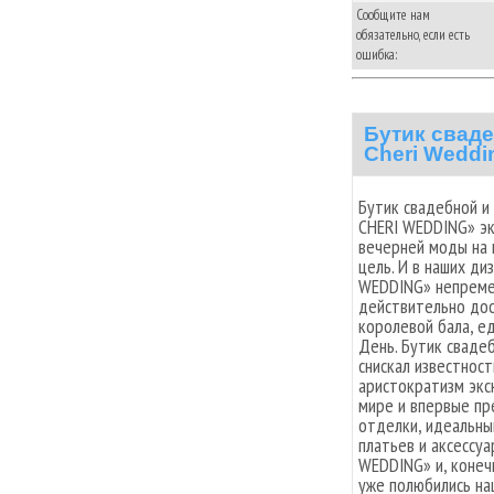
Сообщите нам
обязательно, если есть
ошибка:
Бутик свад
Cheri Weddi
Бутик свадебной и
CHERI WEDDING» эк
вечерней моды на 
цель. И в наших д
WEDDING» непремен
действительно дос
королевой бала, е
День. Бутик сваде
снискал известнос
аристократизм экс
мире и впервые пр
отделки, идеальны
платьев и аксессу
WEDDING» и, конеч
уже полюбились на