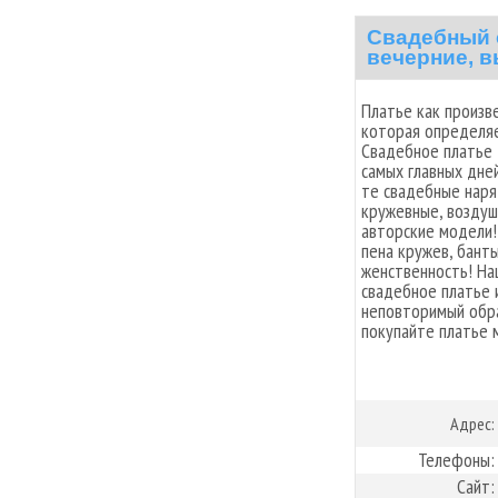
Свадебный с
вечерние, в
Платье как произв
которая определяе
Свадебное платье 
самых главных дней
те свадебные наря
кружевные, воздуш
авторские модели!
пена кружев, бант
женственность! На
свадебное платье 
неповторимый обра
покупайте платье 
Адрес:
Телефоны:
Сайт: