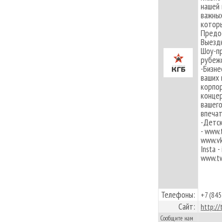
нашей 
важных
которы
Предос
Выездн
Шоу-пр
рубежо
-Бизне
ваших 
корпор
концер
вашего
впеча
-Детск
- www.
www.vk
Insta 
www.tw
Телефоны:
+7 (845
Сайт:
http://
Сообщите нам