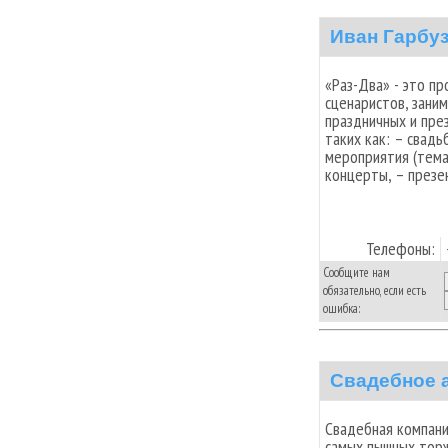
Иван Гарбу
«Раз-Два» - это п
сценаристов, зани
праздничных и пре
таких как: – свад
мероприятия (темат
концерты, – презен
Телефоны:
Сообщите нам
обязательно, если есть
ошибка:
Cвадебное а
Свадебная компани
самых пышных торж