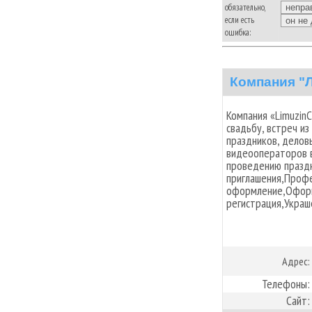
обязательно,
если есть
ошибка:
Компания "
Компания «Limuzin
свадьбу, встреч и
праздников, делов
видеооператоров в
проведению празд
приглашения,Проф
оформление,Оформ
регистрация,Украш
Адрес:
Телефоны:
Сайт: