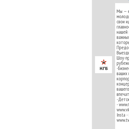
Мы — e
молоды
свои и
главно
нашей 
важных
которы
Предос
Выездн
Шоу-пр
рубежо
-Бизне
ваших 
корпор
концер
вашего
впеча
-Детск
- www.
www.vk
Insta 
www.tw