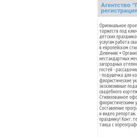
Агентство 
регистрация
Оригинальное прое
торжеств под ключ
детских праздников
услугам работа св
в европейском сти
Девичник • Органи
нестандартных мест
загородных отелях…
гостей - рассадоч
- подушечка для ко
флористические ук
эксклюзивные пода
свадебного кортеж
Стилизованное офо
флористическими у
Составление прог
и видео репортаж.
празднику! Конт. т
танца с хореограф