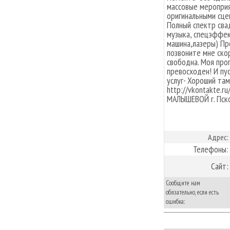
массовые мероприя
оригинальными сце
Полный спектр сва
музыка, спецэффе
машина,лазеры) Пр
позвоните мне скор
свободна. Моя прог
превосходен! И пу
услуг- Хороший там
http://vkontakte.
МАЛЫШЕВОЙ г. Пск
Адрес:
Телефоны:
Сайт:
Сообщите нам
обязательно, если есть
ошибка: