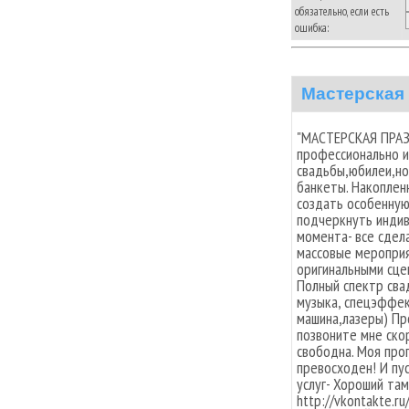
обязательно, если есть
ошибка:
Мастерская
"МАСТЕРСКАЯ ПРАЗ
профессионально и
свадьбы,юбилеи,но
банкеты. Накоплен
создать особенную
подчеркнуть индив
момента- все сдел
массовые мероприя
оригинальными сце
Полный спектр сва
музыка, спецэффе
машина,лазеры) Пр
позвоните мне скор
свободна. Моя прог
превосходен! И пу
услуг- Хороший там
http://vkontakte.