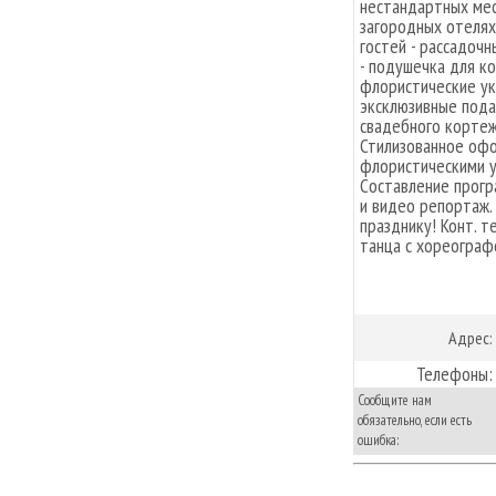
нестандартных мест
загородных отелях…
гостей - рассадоч
- подушечка для ко
флористические ук
эксклюзивные пода
свадебного кортеж
Стилизованное офо
флористическими у
Составление прог
и видео репортаж.
празднику! Конт. т
танца с хореограф
Адрес:
Телефоны:
Сообщите нам
обязательно, если есть
ошибка: