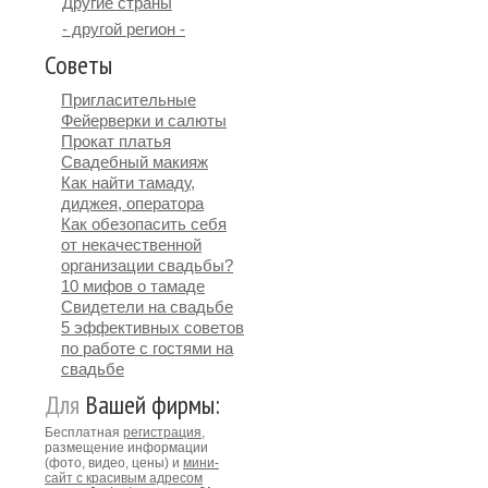
Другие страны
- другой регион -
Советы
Пригласительные
Фейерверки и салюты
Прокат платья
Свадебный макияж
Как найти тамаду,
диджея, оператора
Как обезопасить себя
от некачественной
организации свадьбы?
10 мифов о тамаде
Свидетели на свадьбе
5 эффективных советов
по работе с гостями на
свадьбе
Для
Вашей фирмы:
Бесплатная
регистрация
,
размещение информации
(фото, видео, цены) и
мини-
сайт с красивым адресом