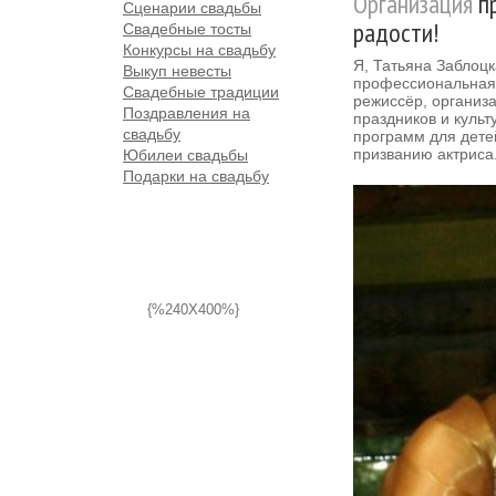
Организация
пр
Сценарии свадьбы
радости!
Свадебные тосты
Конкурсы на свадьбу
Я, Татьяна Заблоцк
Выкуп невесты
профессиональная
Свадебные традиции
режиссёр, организ
Поздравления на
праздников и культ
свадьбу
программ для детей
призванию актриса
Юбилеи свадьбы
Подарки на свадьбу
{%240X400%}