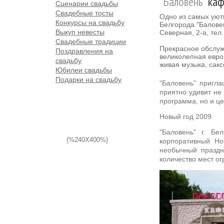
"Баловень"
каф
Сценарии свадьбы
Свадебные тосты
Одно из самых ую
Конкурсы на свадьбу
Белгорода "Баловен
Выкуп невесты
Северная, 2-а, тел.
Свадебные традиции
Прекрасное обслуж
Поздравления на
великолепная евро
свадьбу
живая музыка, сак
Юбилеи свадьбы
Подарки на свадьбу
"Баловень" пригла
приятно удивит не 
программа, но и ц
Новый год 2009
"Баловень" г. Бе
{%240X400%}
корпоративный Но
необычный праздн
количество мест ог