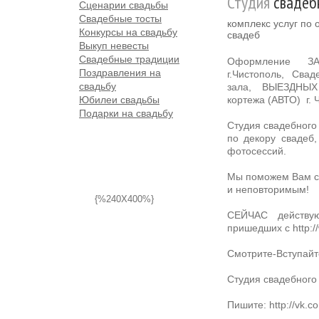
Студия
свадеб
Сценарии свадьбы
Свадебные тосты
комплекс услуг по
Конкурсы на свадьбу
свадеб
Выкуп невесты
Свадебные традиции
Оформление З
Поздравления на
г.Чистополь, Св
свадьбу
зала, ВЫЕЗДНЫХ
Юбилеи свадьбы
кортежа (АВТО) г. 
Подарки на свадьбу
Студия свадебного 
по декору свадеб,
фотосессий.
Мы поможем Вам с
и неповторимым!
{%240X400%}
СЕЙЧАС действу
пришедших с http:
Смотрите-Вступайте
Студия свадебного
Пишите: http://vk.c