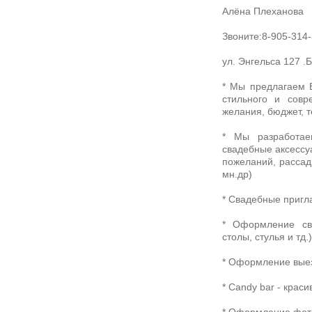
Алёна Плеханова
Звоните:8-905-314
ул. Энгельса 127 .
* Мы предлагаем В
стильного и сов
желания, бюджет, 
* Мы разработае
свадебные аксессуа
пожеланий, рассадк
мн.др)
* Свадебные пригл
* Оформление сва
столы, стулья и тд.
* Оформление вые
* Candy bar - кра