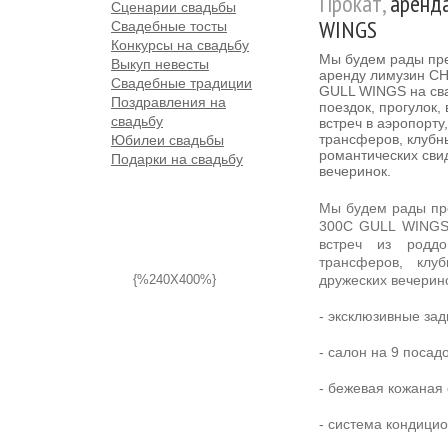
Прокат,
аренда
Сценарии свадьбы
WINGS
Свадебные тосты
Конкурсы на свадьбу
Мы будем рады пре
Выкуп невесты
аренду лимузин C
Свадебные традиции
GULL WINGS на сва
Поздравления на
поездок, прогулок,
свадьбу
встреч в аэропорту,
трансферов, клубн
Юбилеи свадьбы
романтических сви
Подарки на свадьбу
вечеринок.
Мы будем рады пр
300C GULL WINGS н
встреч из роддо
трансферов, клуб
{%240X400%}
дружеских вечерин
- эксклюзивные зад
- салон на 9 посад
- бежевая кожаная
- система кондици