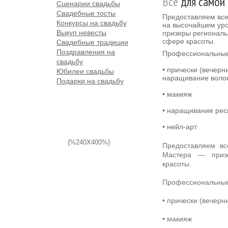
Все
для самой 
Сценарии свадьбы
Свадебные тосты
Предоставляем все
Конкурсы на свадьбу
на высочайшем ур
Выкуп невесты
призеры региональ
сфере красоты.
Свадебные традиции
Поздравления на
Профессиональные
свадьбу
• прически (вечерн
Юбилеи свадьбы
наращивание воло
Подарки на свадьбу
• макияж
• наращивание рес
• нейл-арт
{%240X400%}
Предоставляем вс
Мастера — приз
красоты.
Профессиональные
• прически (вечер
• макияж