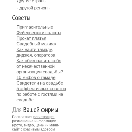
Другие страны
- другой регион -
Советы
Пригласительные
Фейерверки и салюты
Прокат платья
Свадебный макияж
Как найти тамаду,
диджея, оператора
Как обезопасить себя
от некачественной
организации свадьбы?
10 мифов о тамаде
Свидетели на свадьбе
5 эффективных советов
по работе с гостями на
свадьбе
Для
Вашей фирмы:
Бесплатная
регистрация
,
размещение информации
(фото, видео, цены) и
мини-
сайт с красивым адресом