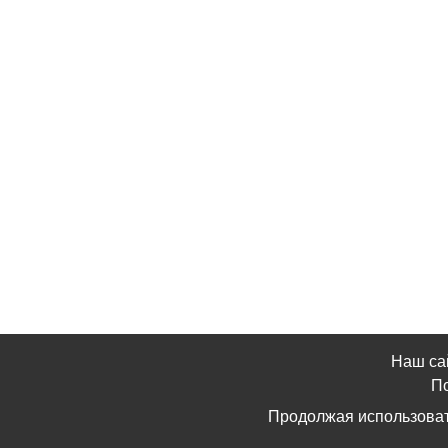
Наш са
По
Продолжая использоват