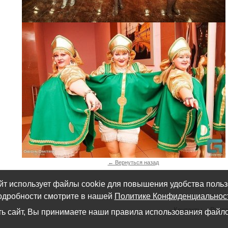
← Вернуться назад
йт использует файлы cookie для повышения удобства польз
дробности смотрите в нашей
Политике Конфиденциальнос
Контакты
Рекл
ь сайт, Вы принимаете наши правила использования файло