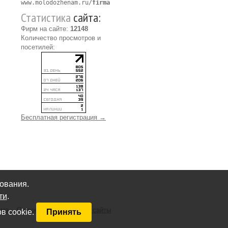
www.molodozhenam.ru/
firma
Статистика
сайта:
Фирм на сайте:
12148
Количество просмотров и
посетилей:
Бесплатная регистрация →
ования.
ти
.
ама
О проекте
Свадебные сайты
в cookie.
Принять