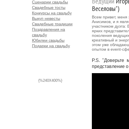
Ведущий
Игорь
Сценарии свадьбы
Веселовы")
Свадебные тосты
Конкурсы на свадьбу
Всем привет, меня 
Выкуп невесты
Анисимов, и я явл
Свадебные традиции
участником дуэта:
Поздравления на
ярких представите
свадьбу
поколения ведущих
креативный и энерг
Юбилеи свадьбы
этом уже обладаю
Подарки на свадьбу
опытом в event-сф
P.S. "Доверьте
представление о
{%240X400%}