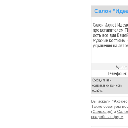
Салон "Иде
Салон &quot;Идеал
представителем ТМ 
есть все для Вашей
мужские костюмы, 
украшения на автом
Адрес:
Телефоны:
Сообщите нам
обязательно, если есть
ошибка:
Вы искали
"Акссес
Также советуем по
(Салехард)
и
Салех
свадебных фирм