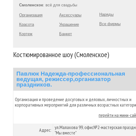
Смоленское
: всё для свадьбы
Наряды
Организация
Аксессуары
Все фирмы
Красота
Украшение
Кортеж
Банкет
Костюмированное шоу (Смоленское)
Павлюк Надежда-профессиональная
ведущая, режиссер,организатор
праздников.
Организация и проведение досуговых и деловых, личностных и
корпоративных мероприятий для различных возрастных категори
перейти на мини-са
ул.Малахова 99, офис№2-мастерская праздн
Адрес:
"Мы вместе"