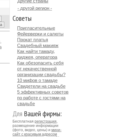
Другие страны
- другой регион -
Советы
Пригласительные
Фейерверки и салюты
Прокат платья
,
Свадебный макияж
а
Как найти тамаду,
диджея, оператора
Как обезопасить себя
от некачественной
организации свадьбы?
10 мифов о тамаде
Свидетели на свадьбе
5 эффективных советов
по работе с гостями на
свадьбе
Для
Вашей фирмы:
Бесплатная
регистрация
,
размещение информации
(фото, видео, цены) и
мини-
сайт с красивым адресом