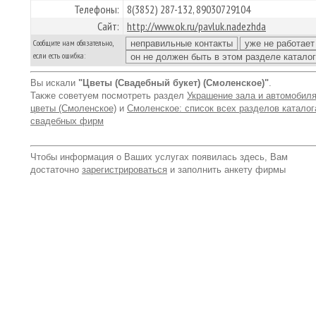
Телефоны:
8(3852) 287-132, 89030729104
Сайт:
http://www.ok.ru/pavluk.nadezhda
Сообщите нам обязательно,
если есть ошибка:
Вы искали
"Цветы (Свадебный букет) (Смоленское)"
.
Также советуем посмотреть раздел
Украшение зала и автомобиля
цветы (Смоленское)
и
Смоленское: список всех разделов каталог
свадебных фирм
Чтобы информация о Ваших услугах появилась здесь, Вам
достаточно
зарегистрироваться
и заполнить анкету фирмы