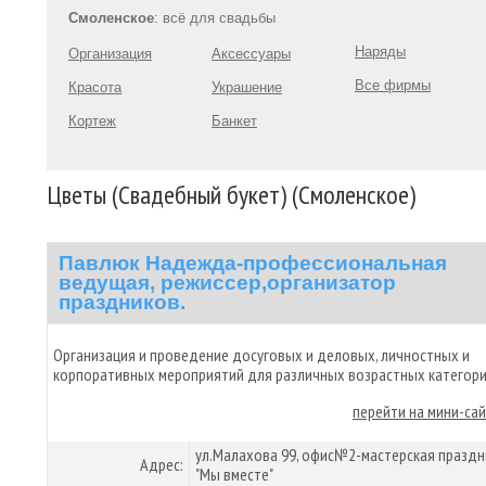
Смоленское
: всё для свадьбы
Наряды
Организация
Аксессуары
Все фирмы
Красота
Украшение
Кортеж
Банкет
Цветы (Свадебный букет) (Смоленское)
Павлюк Надежда-профессиональная
ведущая, режиссер,организатор
праздников.
Организация и проведение досуговых и деловых, личностных и
корпоративных мероприятий для различных возрастных категори
перейти на мини-са
ул.Малахова 99, офис№2-мастерская праздн
Адрес:
"Мы вместе"