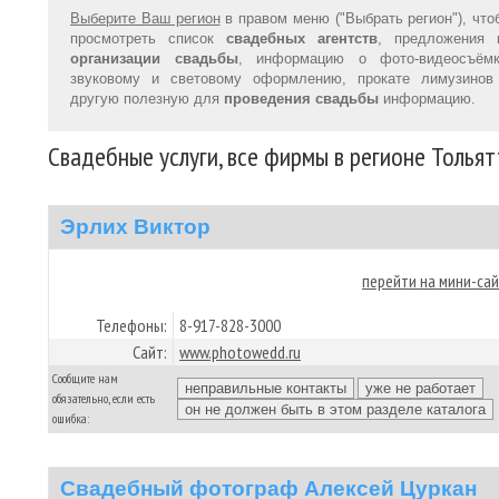
Выберите Ваш регион
в правом меню ("Выбрать регион"), что
просмотреть список
свадебных агентств
, предложения 
организации свадьбы
, информацию о фото-видеосъёмк
звуковому и световому оформлению, прокате лимузинов
другую полезную для
проведения свадьбы
информацию.
Свадебные услуги, все фирмы в регионе Тольят
Эрлих Виктор
перейти на мини-са
Телефоны:
8-917-828-3000
Сайт:
www.photowedd.ru
Сообщите нам
обязательно, если есть
ошибка:
Свадебный фотограф Алексей Цуркан