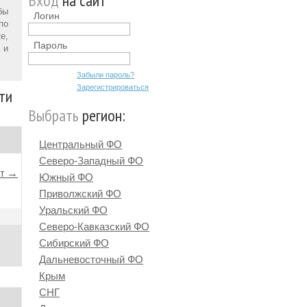
Вход
на сайт
бы
Логин
по
е,
Пароль
 и
Забыли пароль?
Зарегистрироваться
ти
Выбрать
регион:
Центральный ФО
Северо-Западный ФО
йт →
Южный ФО
Приволжский ФО
Уральский ФО
Северо-Кавказский ФО
Сибирский ФО
Дальневосточный ФО
Крым
СНГ