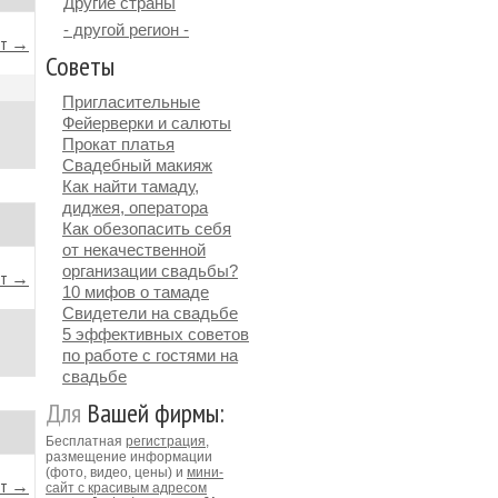
Другие страны
- другой регион -
йт →
Советы
Пригласительные
Фейерверки и салюты
Прокат платья
Свадебный макияж
Как найти тамаду,
диджея, оператора
Как обезопасить себя
от некачественной
организации свадьбы?
йт →
10 мифов о тамаде
Свидетели на свадьбе
5 эффективных советов
по работе с гостями на
свадьбе
Для
Вашей фирмы:
Бесплатная
регистрация
,
размещение информации
(фото, видео, цены) и
мини-
йт →
сайт с красивым адресом