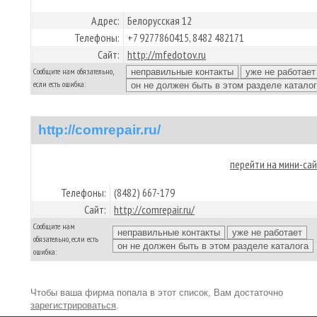
Адрес:
Белорусская 12
Телефоны:
+7 9277860415, 8482 482171
Сайт:
http://mfedotov.ru
Сообщите нам обязательно,
если есть ошибка:
http://comrepair.ru/
перейти на мини-са
Телефоны:
(8482) 667-179
Сайт:
http://comrepair.ru/
Сообщите нам
обязательно, если есть
ошибка:
Чтобы ваша фирма попала в этот список, Вам достаточно
зарегистрироваться
.