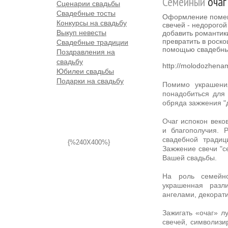
Семейный
очаг
Сценарии свадьбы
Свадебные тосты
Оформление поме
Конкурсы на свадьбу
свечей - недорогой
Выкуп невесты
добавить романтик
превратить в роск
Свадебные традиции
помощью свадебны
Поздравления на
свадьбу
http://molodozhena
Юбилеи свадьбы
Подарки на свадьбу
Помимо украшени
понадобиться для 
обряда зажжения "
Очаг испокон веко
и благополучия. 
свадебной традиц
{%240X400%}
Зажжение свечи "с
Вашей свадьбы.
На роль семейно
украшенная разли
ангелами, декорат
Зажигать «очаг» л
свечей, символизи