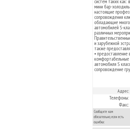
систем таких как:
мини бар-холодильн
настоящие профес
сопровождения кли
обладающие много
автомобилей S-кла
различных меропри
Правительственные
и зарубежной эстр
также предоставля
• предоставление 
комфортабельные п
автомобиля S клас
сопровождение гр
Адрес:
Телефоны:
Факс:
Сообщите нам
обязательно, если есть
ошибка: