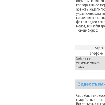
обрядом, юбилейны
корпоративное мер
артисты нашего гор
украинские, казачь
коллективы и соли
фото и видео с яп
молодых и юбиляро
Тюмени&quot;
Адрес:
Телефоны:
Сообщите нам
обязательно, если есть
ошибка:
Видеосъемк
Свадебная видеосъ
свадьбы, видеосъе
Видеосъемка выпус