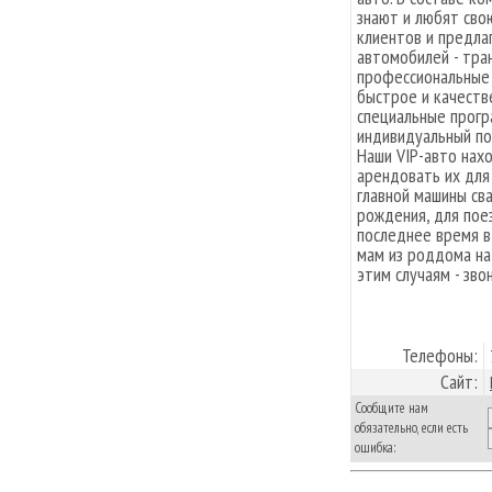
знают и любят сво
клиентов и предлаг
автомобилей - тра
профессиональные 
быстрое и качеств
специальные прогр
индивидуальный по
Наши VIP-авто нах
арендовать их для
главной машины св
рождения, для пое
последнее время в
мам из роддома на
этим случаям - зво
Телефоны:
Сайт:
Сообщите нам
обязательно, если есть
ошибка: