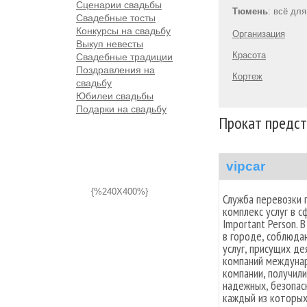
Сценарии свадьбы
Тюмень
: всё дл
Свадебные тосты
Конкурсы на свадьбу
Организация
Выкуп невесты
Красота
Свадебные традиции
Поздравления на
Кортеж
свадьбу
Юбилеи свадьбы
Подарки на свадьбу
Прокат предст
vipcar
{%240X400%}
Служба перевозки 
комплекс услуг в 
Important Person.
в городе, соблюда
услуг, присущих д
компаний междунар
компании, получил
надежных, безопас
каждый из которы