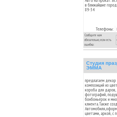
Авто на прокат. Вс
в ближайшие город
89-34
Телефоны:
Сообщите нам
обязательно, если есть
ошибка:
Студия пра
ЭММА
предлагаем декор 
композиций из цвет
короба для даров,
фотографий, подуш
бонбоньерок и мно
клиента.Также соз
Автомобиля,оформи
цветами, аркой, с п