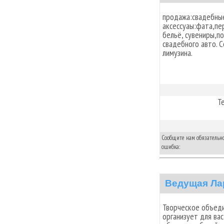
продажа:свадебны
аксессуаы:фата,пе
бельё, сувениры,п
свадебного авто. 
лимузина.
Т
Сообщите нам обязательно,
ошибка:
Ведущая Ла
Творческое объед
организует для ва