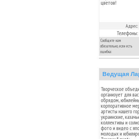
цветов!
Адрес:
Телефоны:
Сообщите нам
обязательно, если есть
ошибка:
Ведущая Ла
Творческое объед
организует для ва
обрядом, юбилейны
корпоративное мер
артисты нашего гор
украинские, казачь
коллективы и соли
фото и видео с яп
молодых и юбиляро