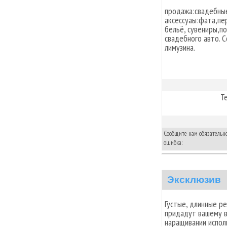
продажа:свадебны
аксессуаы:фата,пе
бельё, сувениры,п
свадебного авто. 
лимузина.
Т
Сообщите нам обязательно,
ошибка:
Эксклюзив
Густые, длинные ре
придадут вашему в
наращивании испол