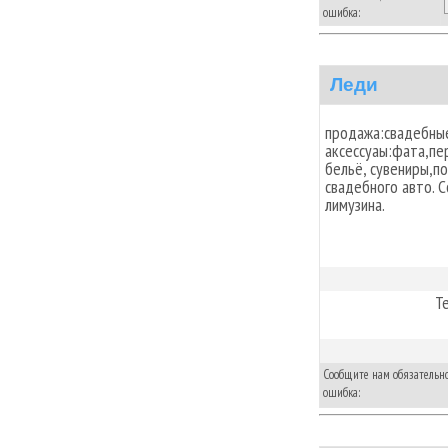
ошибка:
Леди
продажа:свадебны
аксессуаы:фата,пе
бельё, сувениры,п
свадебного авто. 
лимузина.
Т
Сообщите нам обязательно,
ошибка: