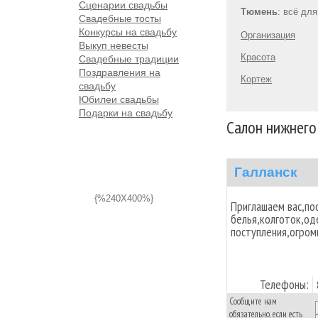
Сценарии свадьбы
Тюмень
: всё дл
Свадебные тосты
Конкурсы на свадьбу
Организация
Выкуп невесты
Красота
Свадебные традиции
Поздравления на
Кортеж
свадьбу
Юбилеи свадьбы
Подарки на свадьбу
Салон нижнего
Галланск
{%240X400%}
Приглашаем вас,по
белья,колготок,о
поступления,огром
Телефоны:
Сообщите нам
обязательно, если есть