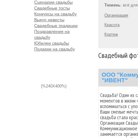
Сценарии свадьбы
Тюмень
: всё дл
Свадебные тосты
Конкурсы на свадьбу
Организация
Выкуп невесты
Красота
Свадебные традиции
Поздравления на
Кортеж
свадьбу
Юбилеи свадьбы
Подарки на свадьбу
Свадебный фо
ООО "Комму
"ИВЕНТ"
{%240X400%}
Свадьба! Один из 
моментов в жизни 
вспоминаться с уп
Ваши смелые мечты
свадьба стала кра
Организация Свадь
Коммуникационное
занимается органи