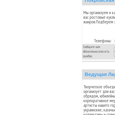
Покровская
Мы организуем и 
вас ростовые кукл
жанров.Подберем з
Телефоны:
Сообщите нам
обязательно, если есть
ошибка:
Ведущая Ла
Творческое объед
организует для ва
обрядом, юбилейны
корпоративное мер
артисты нашего гор
украинские, казачь
коллективы и соли