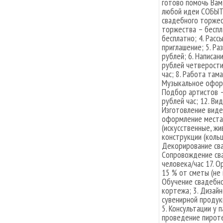
готово помочь Вам
любой идеи СОБЫТИ
свадебного торжес
торжества – беспл
бесплатно; 4. Расс
приглашение; 5. Ра
рублей; 6. Написан
рублей четверости
час; 8. Работа там
Музыкальное оформ
Подбор артистов –
рублей час; 12. Ви
Изготовление виде
оформление места 
(искусственные, жи
конструкции (кольц
Декорирование сва
Сопровождение сва
человека/час 17. 
15 % от сметы (не 
Обучение свадебно
кортежа; 3. Дизай
сувенирной продукц
5. Консультации у 
проведение пироте