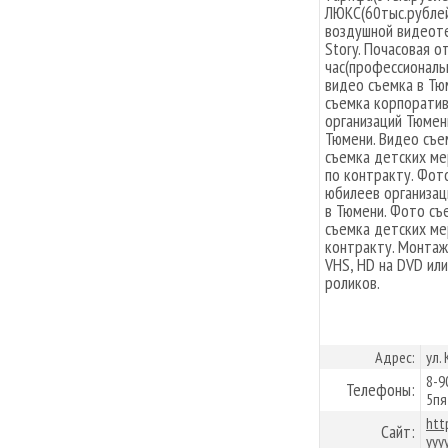
ЛЮКС(60тыс.рублей
воздушной видеоте
Story. Почасовая о
час(профессиональ
видео съемка в Тю
съемка корпоратив
организаций Тюмен
Тюмени. Видео съе
съемка детских ме
по контракту. Фот
юбилеев организац
в Тюмени. Фото съ
съемка детских ме
контракту. Монтаж 
VHS, HD на DVD или
роликов.
Адрес:
ул.
8-9
Телефоны:
5пя
htt
Сайт:
yyy