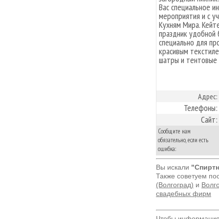
Вас специальное и
мероприятия и с у
Кухням Мира. Кейт
праздник удобной 
специально для пр
красивым текстиле
шатры и тентовые 
Адрес:
Телефоны:
Сайт:
Сообщите нам
обязательно, если есть
ошибка:
Вы искали
"Спиртн
Также советуем по
(Волгоград)
и
Волго
свадебных фирм
Чтобы информация 