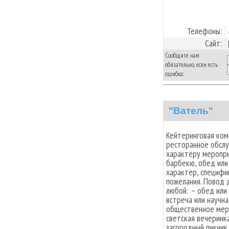
Телефоны:
Сайт:
Сообщите нам
обязательно, если есть
ошибка:
"Ватель"
Кейтеринговая ком
ресторанное обслу
характеру меропри
барбекю, обед или
характер, специфи
пожелания. Повод 
любой: – обед или
встреча или научн
общественное меро
светская вечеринка
загородный пикник