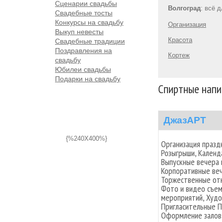
Сценарии свадьбы
Волгоград
: всё 
Свадебные тосты
Конкурсы на свадьбу
Организация
Выкуп невесты
Красота
Свадебные традиции
Поздравления на
Кортеж
свадьбу
Юбилеи свадьбы
Подарки на свадьбу
Спиртные напи
ДжазАРТ
{%240X400%}
Организация празд
Розыгрыши, Календ
Выпускные вечера 
Корпоративные веч
Торжественные отк
Фото и видео съем
мероприятий, Худо
Пригласительные П
Оформление залов,