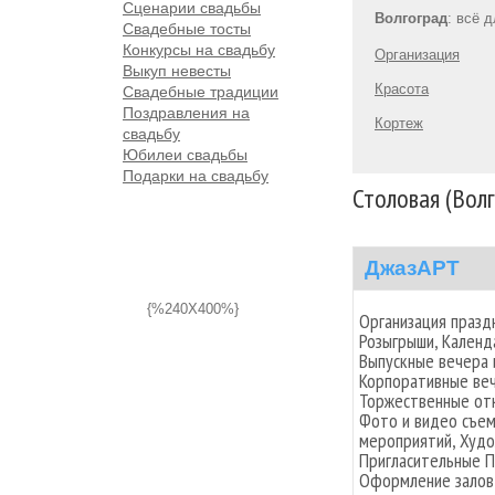
Сценарии свадьбы
Волгоград
: всё 
Свадебные тосты
Конкурсы на свадьбу
Организация
Выкуп невесты
Красота
Свадебные традиции
Поздравления на
Кортеж
свадьбу
Юбилеи свадьбы
Подарки на свадьбу
Столовая (Вол
ДжазАРТ
{%240X400%}
Организация празд
Розыгрыши, Календ
Выпускные вечера 
Корпоративные веч
Торжественные отк
Фото и видео съем
мероприятий, Худо
Пригласительные П
Оформление залов,