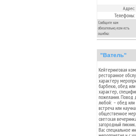
Адрес:
Телефоны:
Сообщите нам
обязательно, если есть
ошибка:
"Ватель"
Кейтеринговая ком
ресторанное обслу
характеру меропри
барбекю, обед или
характер, специфи
пожелания. Повод 
любой: – обед или
встреча или научн
общественное меро
светская вечеринка
загородный пикник
Вас специальное и
мероприятия и с у