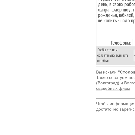
день, в своих рабо
жанра, фаер-шоу, т
рожденья, юбилей,
не копить - надо п
Телефоны:
Сообщите нам
обязательно, если есть
ошибка:
Вы искали
"Столов
Также советуем по
(Волгоград)
и
Волго
свадебных фирм
Чтобы информация 
достаточно
зарегис