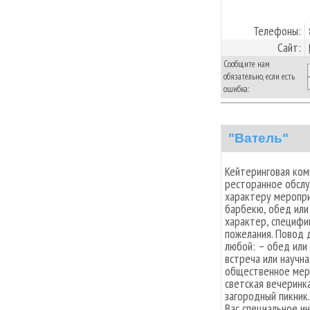
Телефоны:
Сайт:
Сообщите нам
обязательно, если есть
ошибка:
"Ватель"
Кейтеринговая ком
ресторанное обслу
характеру меропри
барбекю, обед или
характер, специфи
пожелания. Повод 
любой: – обед или
встреча или научн
общественное меро
светская вечеринка
загородный пикник
Вас специальное и