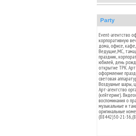
Party
Event-агентство о
корпоративную веч
дома, офисе, кафе
Ведущие,MC, тамад
праздник, корпорат
юбилей, день рожд
открытие ТРК. Арт
оформление праздн
световая аппарату
Воздушные шары, ц
Арт-агентство орг
(кейтеринг). Виде
воспоминания о пра
музыкальные и тан
оригинальные номе
(88442)50-21-36,(8