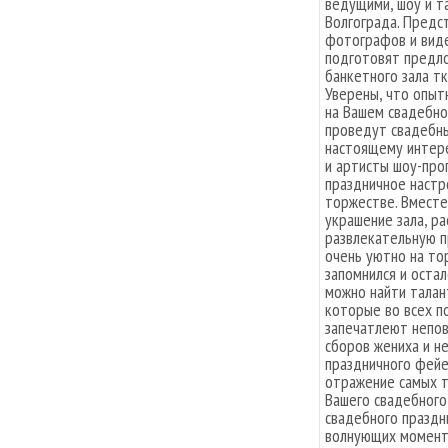
ведущими, шоу и т
Волгограда. Предс
фотографов и виде
подготовят предло
банкетного зала тк
Уверены, что опыт
на Вашем свадебн
проведут свадебны
настоящему интере
и артисты шоу-про
праздничное настр
торжестве. Вмест
украшение зала, ра
развлекательную п
очень уютно на то
запомнился и остал
можно найти тала
которые во всех п
запечатлеют непо
сборов жениха и н
праздничного фейе
отражение самых 
Вашего свадебног
свадебного праздн
волнующих моменто