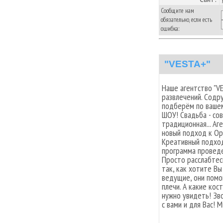
Сообщите нам
обязательно, если есть
ошибка:
"VESTA+"
Наше агентство "V
развлечений. Содр
подберём по вашем
ШОУ! Свадьба - со
традиционная... А
новый подход к Ор
Креативный подход
программа проведе
Просто расслабтес
так, как хотите Вы
ведущие, они помо
плечи. А какие кос
нужно увидеть! Зв
с вами и для Вас!