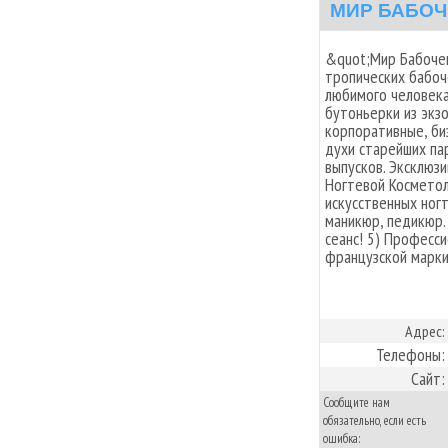
МИР БАБОЧ
&quot;Мир Бабочек
тропических бабоч
любимого человека
бутоньерки из экз
корпоративные, би
духи старейших п
выпусков. Эксклюз
Ногтевой Косметол
искусственных ногт
маникюр, педикюр
сеанс! 5) Професси
французской марки
Адрес:
Телефоны:
Сайт:
Сообщите нам
обязательно, если есть
ошибка: