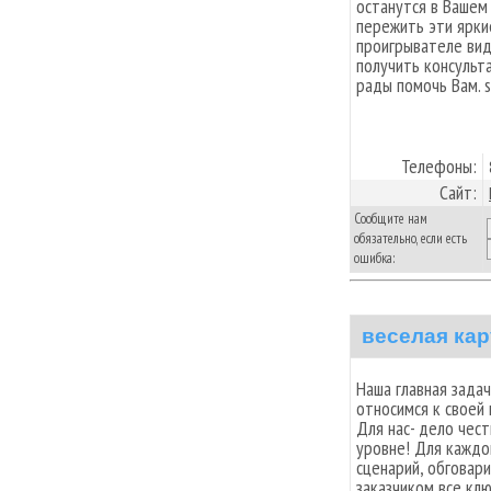
останутся в Вашем
пережить эти ярки
проигрывателе ви
получить консульт
рады помочь Вам. s
Телефоны:
Сайт:
Сообщите нам
обязательно, если есть
ошибка:
веселая ка
Наша главная зада
относимся к своей
Для нас- дело чес
уровне! Для каждо
сценарий, обговари
заказчиком все кл