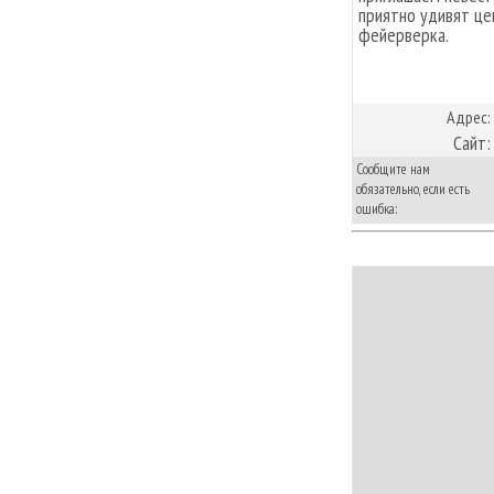
приятно удивят це
фейерверка.
Адрес:
Сайт:
Сообщите нам
обязательно, если есть
ошибка: