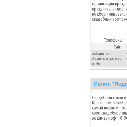
организации празд
праздника, видео-
подбор танцевальн
свадебных кортеже
Телефоны:
Сайт:
Сообщите нам
обязательно, если есть
ошибка:
Салон "Лед
Свадебный салон и
Красноармейский ра
самый восхититель
свое свадебное пл
ледимэри.рф т.8-9