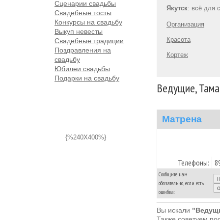
Сценарии свадьбы
Якутск
: всё для 
Свадебные тосты
Конкурсы на свадьбу
Организация
Выкуп невесты
Красота
Свадебные традиции
Поздравления на
Кортеж
свадьбу
Юбилеи свадьбы
Подарки на свадьбу
Ведущие, Тама
Матрена
{%240X400%}
Телефоны:
8
Сообщите нам
обязательно, если есть
ошибка:
Вы искали
"Ведущи
Также советуем по