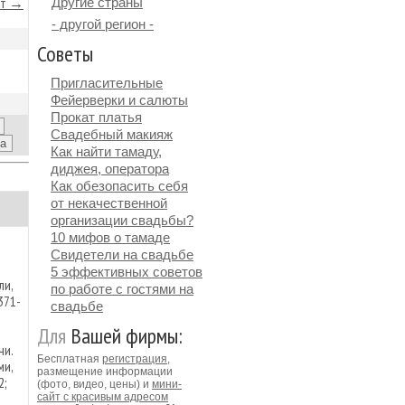
йт →
Другие страны
- другой регион -
Советы
Пригласительные
Фейерверки и салюты
Прокат платья
Свадебный макияж
Как найти тамаду,
диджея, оператора
Как обезопасить себя
от некачественной
организации свадьбы?
10 мифов о тамаде
Свидетели на свадьбе
5 эффективных советов
ли,
по работе с гостями на
371-
свадьбе
Для
Вашей фирмы:
чи.
Бесплатная
регистрация
,
ми,
размещение информации
2;
(фото, видео, цены) и
мини-
сайт с красивым адресом