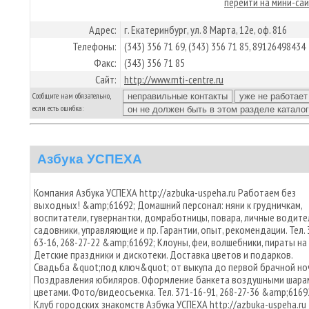
перейти на мини-са
Адрес:
г. Екатеринбург, ул. 8 Марта, 12е, оф. 816
Телефоны:
(343) 356 71 69, (343) 356 71 85, 89126498434
Факс:
(343) 356 71 85
Сайт:
http://www.mti-centre.ru
Сообщите нам обязательно,
если есть ошибка:
Азбука УСПЕХА
Компания Азбука УСПЕХА http://azbuka-uspeha.ru Работаем без
выходных! &amp;61692; Домашний персонал: няни к грудничкам,
воспитатели, гувернантки, домработницы, повара, личные водите
садовники, управляющие и пр. Гарантии, опыт, рекомендации. Тел. 
63-16, 268-27-22 &amp;61692; Клоуны, феи, волшебники, пираты на
Детские праздники и дискотеки. Доставка цветов и подарков.
Свадьба &quot;под ключ&quot; от выкупа до первой брачной но
Поздравления юбиляров. Оформление банкета воздушными шара
цветами. Фото/видеосъемка. Тел. 371-16-91, 268-27-36 &amp;6169
Клуб городских знакомств Азбука УСПЕХА http://azbuka-uspeha.ru