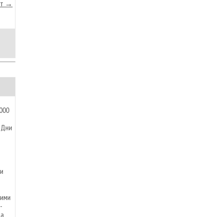
йт →
000
 Дни
 и
шими
-
 а