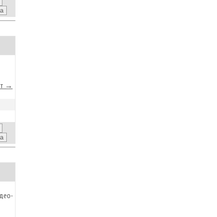
йт →
део-