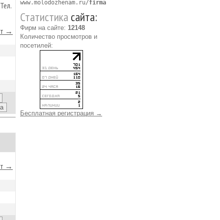
www.molodozhenam.ru/
firma
Тел.
Статистика
сайта:
Фирм на сайте:
12148
йт →
Количество просмотров и
посетилей:
Бесплатная регистрация →
йт →