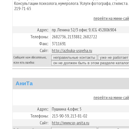
Консультации психолога, нумеролога. Услуги фотографа, стилиста. 
219-71-65
перейти на мини-са
Адрес:
пр. Ленина 52/3 офис 9, ICG 452806904
Телефоны:
2682736, 2133882, 2682722
Факс:
3711691
Сайт:
http://azbuka-uspeha.ru
Сообщите нам обязательно,
если есть ошибка:
АниТа
перейти на мини-са
Адрес:
Пушкина 4,офис 5
Телефоны:
213-90-59, 213-81-02
Сайт:
http://www.sp-anita.ru