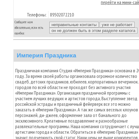
перейти на мини-са
Телефоны:
89502072210
Сообщите нам
обязательно, если есть
ошибка:
Империя Праздника
Праздничная компания Студия «Империя Праздника» основана в 2
году. За время своей работы организовала огромное количество
свадеб, детских праздников, юбилеев, корпоративных вечеринок.
городов по всей области не проходят без активного участия
«Империи Праздника». Организация праздничной программы с
участием лучших ведущих и артистов города, Выступление звезд
российской эстрады и праздничный фейерверк все это можно
заказать в «Империи Праздника». А так же самых веселых клоунов
персонажей, ди-джеев, оформление зала от банального до
эксклюзивного. Креативные поздравление и разнообразные
развлекательные программы. Наша компания сотрудничает с луч
артистами города и области. Обратиться в «Империю Праздника» 
значит подчеркнуть свой статус. Наши цены не выше конкурентов,