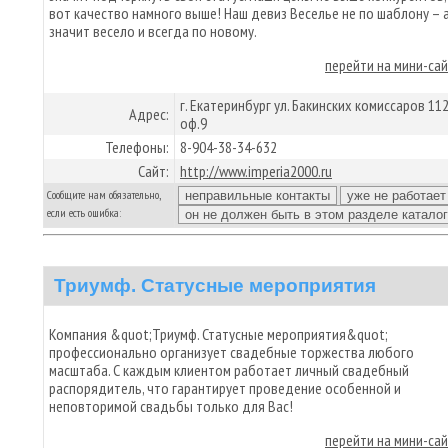
вот качество намного выше! Наш девиз Веселье не по шаблону – 
значит весело и всегда по новому.
перейти на мини-са
г. Екатеринбург ул. Бакинских комиссаров 11
Адрес:
оф.9
Телефоны:
8-904-38-34-632
Сайт:
http://www.imperia2000.ru
Сообщите нам обязательно,
если есть ошибка:
Триумф. Статусные мероприятия
Компания &quot;Триумф. Статусные мероприятия&quot;
профессионально организует свадебные торжества любого
масштаба. С каждым клиентом работает личный свадебный
распорядитель, что гарантирует проведение особенной и
неповторимой свадьбы только для Вас!
перейти на мини-са