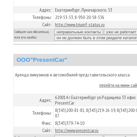
Адрес:
Екатеринбург, Луначарского, 53
Телефоны:
219-53-53, 8-950-20-58-536
Сайт:
http://www.triumf-status.ru
Сообщите нам обязательно,
если есть ошибка:
ООО"PresentCar"
Аренда лимузинов и автомобилей представительского класса.
перейти на мини-са
620014 г.Екатеринбург ул.Радищева 33 офис
Адрес:
PresentCar
8(343)200-81-81, 8(343)219-26-19, 8(343)200-
Телефоны:
87
Факс:
8(343)379-74-10
Сайт:
http://www.presentcar.ru