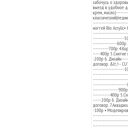
забочусь о здоровь
выезд в удобное д
крем, масло)--------
классический(педикю
----------------------
ногтей Bio Acrylic• Н
---------------------
----------------------5
-----------------600
-----------700р 4.Корр
-----400р 5.Снятие ног
-200р 6. Дизайн--------
договор. &lt;!-- CUT
---------------------
---------------------
-----------------------
--------------------
------------------900р
------------400р 5.Сня
------200р 6. Дизайн---
договор. 7.Аквадизайн
-100р • Моделирова
----------------------
----------------------
----------------------