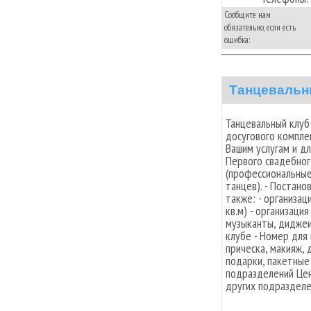
Сообщите нам
обязательно, если есть
ошибка:
Танцевальн
Танцевальный клуб
досугового комплек
Вашим услугам и дл
Первого свадебног
(профессиональные
танцев). - Постано
также: - организац
кв.м) - организаци
музыканты, диджеи 
клубе - Номер для 
прическа, макияж, 
подарки, пакетные
подразделений Цен
других подразделен