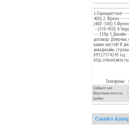
----------------------
--------------------
1.Одноцветное---------
400) 2. Френч----------
(400 -500) 3.Френч бл
---(350-450) 4. Коррек
----150р 5.Дизайн-----
договор. Девочки, 
ваших ногтей! В д
аквадизайн, стразы,
89527374243 icq :
http://vkontakte.r
Телефоны:
Сообщите нам
обязательно, если есть
ошибка:
Смайл &amp