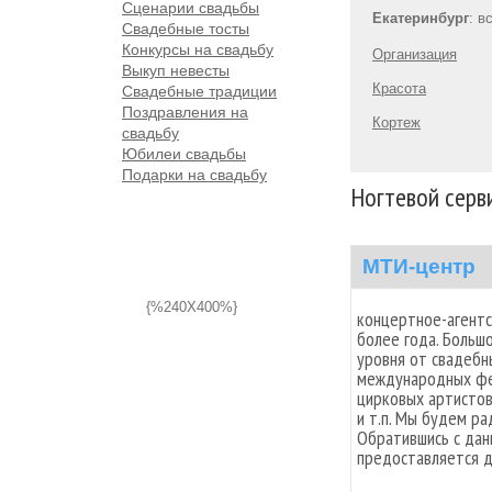
Сценарии свадьбы
Екатеринбург
: в
Свадебные тосты
Конкурсы на свадьбу
Организация
Выкуп невесты
Красота
Свадебные традиции
Поздравления на
Кортеж
свадьбу
Юбилеи свадьбы
Подарки на свадьбу
Ногтевой серв
МТИ-центр
{%240X400%}
концертное-агент
более года. Больш
уровня от свадебн
международных фес
цирковых артистов
и т.п. Мы будем ра
Обратившись с данн
предоставляется д