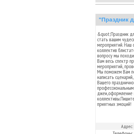
"Праздник 
&quot;Праздник дл
стать вашим чудес
мероприятий. Наш 
коллектив блистат
вопросу мы походи
Вам весь спектр п
мероприятий, пров
Мы поможем Вам п
написать сценарий
Вашего праздничн
профессиональным
джеи,оформление 
коллективы.Пишите
приятных эмоций!
Адрес:
Телефоны: