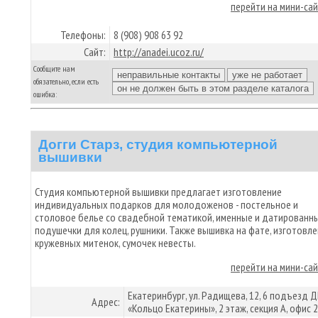
перейти на мини-са
Телефоны:
8 (908) 908 63 92
Сайт:
http://anadei.ucoz.ru/
Сообщите нам
обязательно, если есть
ошибка:
Догги Старз, студия компьютерной
вышивки
Студия компьютерной вышивки предлагает изготовление
индивидуальных подарков для молодоженов - постельное и
столовое белье со свадебной тематикой, именные и датированн
подушечки для колец, рушники. Также вышивка на фате, изготовл
кружевных митенок, сумочек невесты.
перейти на мини-са
Екатеринбург, ул. Радищева, 12, 6 подъезд 
Адрес:
«Кольцо Екатерины», 2 этаж, секция А, офис 