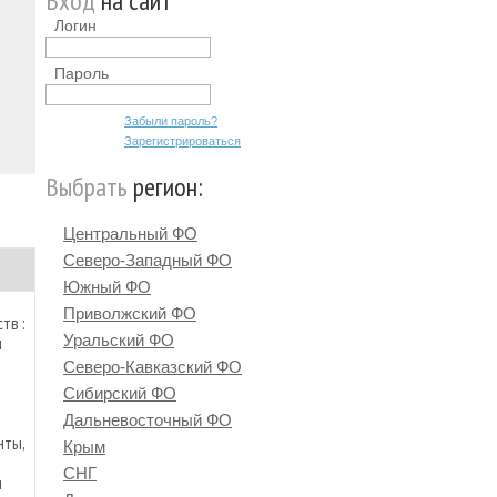
Вход
на сайт
Логин
Пароль
Забыли пароль?
Зарегистрироваться
Выбрать
регион:
Центральный ФО
Северо-Западный ФО
Южный ФО
Приволжский ФО
тв :
Уральский ФО
ы
Северо-Кавказский ФО
Сибирский ФО
Дальневосточный ФО
нты,
Крым
СНГ
я