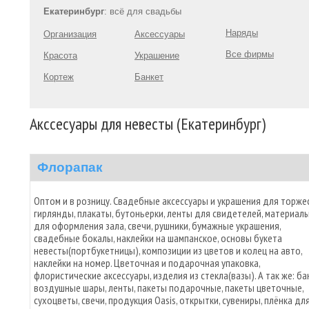
Екатеринбург
: всё для свадьбы
Наряды
Организация
Аксессуары
Все фирмы
Красота
Украшение
Кортеж
Банкет
Акссесуары для невесты (Екатеринбург)
Флорапак
Оптом и в розницу. Свадебные аксессуары и украшения для торжес
гирлянды, плакаты, бутоньерки, ленты для свидетелей, материал
для оформления зала, свечи, рушники, бумажные украшения,
свадебные бокалы, наклейки на шампанское, основы букета
невесты(портбукетницы), композиции из цветов и колец на авто,
наклейки на номер. Цветочная и подарочная упаковка,
флористические аксессуары, изделия из стекла(вазы). А так же: ба
воздушные шары, ленты, пакеты подарочные, пакеты цветочные,
сухоцветы, свечи, продукция Oasis, открытки, сувениры, плёнка дл