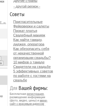
Другие страны
мки
- другой регион -
Советы
йт →
Пригласительные
Фейерверки и салюты
Прокат платья
Свадебный макияж
Как найти тамаду,
диджея, оператора
Как обезопасить себя
от некачественной
организации свадьбы?
10 мифов о тамаде
Свидетели на свадьбе
5 эффективных советов
по работе с гостями на
свадьбе
Для
Вашей фирмы:
Бесплатная
регистрация
,
на
размещение информации
(фото, видео, цены) и
мини-
сайт с красивым адресом