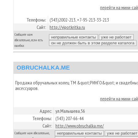
перейти на мини-са
Телефоны:
(343)2002-213, +7-95-213-33-213
Сайт:
http://vipotkritka.ru
Сообщите нам
обязательно, если есть
ошибка:
OBRUCHALKA.ME
Продажа обручальных колец ТМ &quot;РИНГО&quot; и свадебны
аксессуаров.
перейти на мини-са
Адрес:
ул.Малышева,56
Телефоны:
(343) 207-66-44
Сайт:
http://www.obruchalka.me/
Сообщите нам обязательно,