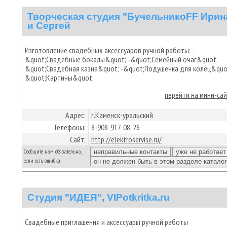
Творческая студия "БучельникоFF Ирин
и Сергей
Изготовление свадебных аксессуаров ручной работы: -
&quot;Свадебные бокалы&quot; -&quot;Семейный очаг&quot; -
&quot;Свадебная казна&quot; -&quot;Подушечка для колец&quot
&quot;Картины&quot;
перейти на мини-са
Адрес:
г.Каменск-уральский
Телефоны:
8-908-917-08-26
Сайт:
http://elektroservise.ru/
Сообщите нам обязательно,
если есть ошибка:
Студия "ИДЕЯ", VIPotkritka.ru
Свадебные приглашения и аксессуары ручной работы