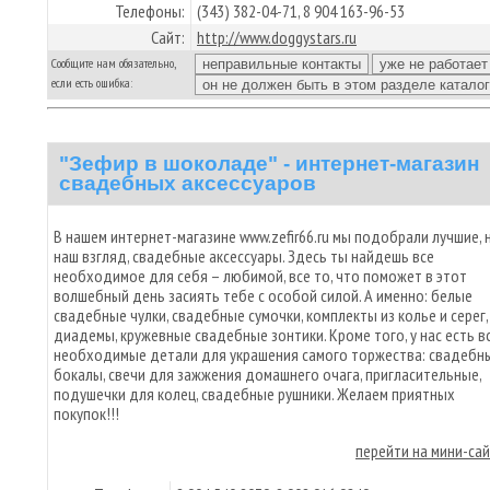
Телефоны:
(343) 382-04-71, 8 904 163-96-53
Сайт:
http://www.doggystars.ru
Сообщите нам обязательно,
если есть ошибка:
"Зефир в шоколаде" - интернет-магазин
свадебных аксессуаров
В нашем интернет-магазине www.zefir66.ru мы подобрали лучшие, 
наш взгляд, свадебные аксессуары. Здесь ты найдешь все
необходимое для себя – любимой, все то, что поможет в этот
волшебный день засиять тебе с особой силой. А именно: белые
свадебные чулки, свадебные сумочки, комплекты из колье и серег,
диадемы, кружевные свадебные зонтики. Кроме того, у нас есть в
необходимые детали для украшения самого торжества: свадебн
бокалы, свечи для зажжения домашнего очага, пригласительные,
подушечки для колец, свадебные рушники. Желаем приятных
покупок!!!
перейти на мини-са