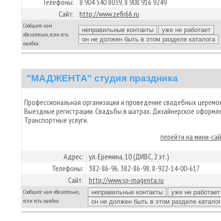
Телефоны:
8 904 540 8039, 8 908 916 9249
Сайт:
http://www.zefir66.ru
Сообщите нам
обязательно, если есть
ошибка:
"МАДЖЕНТА" студия праздника
Профессиональная организация и проведение свадебных церемон
Выездные регистрации. Свадьбы в шатрах. Дизайнерское оформле
Транспортные услуги.
перейти на мини-са
Адрес:
ул. Еремина, 10 (ДИВС, 2 эт.)
Телефоны:
382-86-96, 382-86-98, 8-922-14-00-617
Сайт:
http://www.sp-magenta.ru
Сообщите нам обязательно,
если есть ошибка: