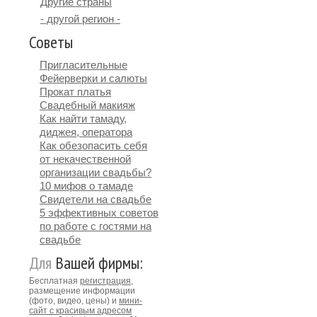
Другие страны
- другой регион -
Советы
Пригласительные
Фейерверки и салюты
Прокат платья
Свадебный макияж
Как найти тамаду,
диджея, оператора
Как обезопасить себя
от некачественной
организации свадьбы?
10 мифов о тамаде
Свидетели на свадьбе
5 эффективных советов
по работе с гостями на
свадьбе
Для
Вашей фирмы:
Бесплатная
регистрация
,
размещение информации
(фото, видео, цены) и
мини-
сайт с красивым адресом