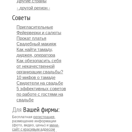
Другие страны
- другой регион -
Советы
Пригласительные
Фейерверки и салюты
Прокат платья
Свадебный макияж
Как найти тамаду,
диджея, оператора
Как обезопасить себя
от некачественной
организации свадьбы?
10 мифов о тамаде
Свидетели на свадьбе
5 эффективных советов
по работе с гостями на
свадьбе
Для
Вашей фирмы:
Бесплатная
регистрация
,
размещение информации
(фото, видео, цены) и
мини-
сайт с красивым адресом