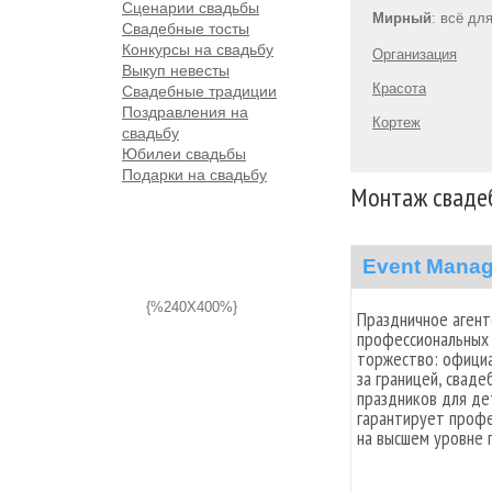
Сценарии свадьбы
Мирный
: всё дл
Свадебные тосты
Конкурсы на свадьбу
Организация
Выкуп невесты
Красота
Свадебные традиции
Поздравления на
Кортеж
свадьбу
Юбилеи свадьбы
Подарки на свадьбу
Монтаж сваде
Event Manag
{%240X400%}
Праздничное агент
профессиональных
торжество: официа
за границей, свад
праздников для де
гарантирует профе
на высшем уровне 