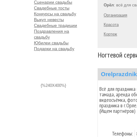
Сценарии свадьбы
Орёл
: всё для с
Свадебные тосты
Конкурсы на свадьбу
Организация
Выкуп невесты
Красота
Свадебные традиции
Поздравления на
Кортеж
свадьбу
Юбилеи свадьбы
Подарки на свадьбу
Ногтевой серви
Orelprazdnik
{%240X400%}
Всё для праздника
тамада, аренда об
видеосъёмка, фото
праздника в г.Орле
(Ищем партнёров)
Телефоны: