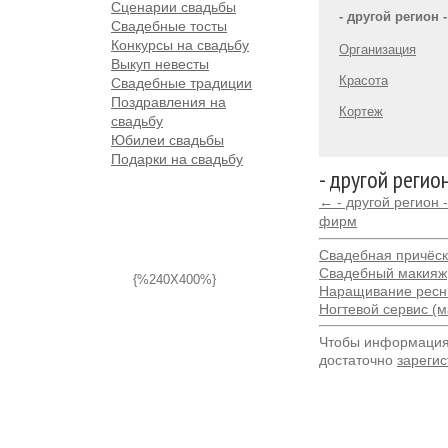
Сценарии свадьбы
- другой регион -
Свадебные тосты
Конкурсы на свадьбу
Организация
Выкуп невесты
Красота
Свадебные традиции
Поздравления на
Кортеж
свадьбу
Юбилеи свадьбы
Подарки на свадьбу
- другой регио
← - другой регион 
фирм
Свадебная причёс
Свадебный макияж
{%240X400%}
Наращивание ресн
Ногтевой сервис (
Чтобы информация 
достаточно
зарегис