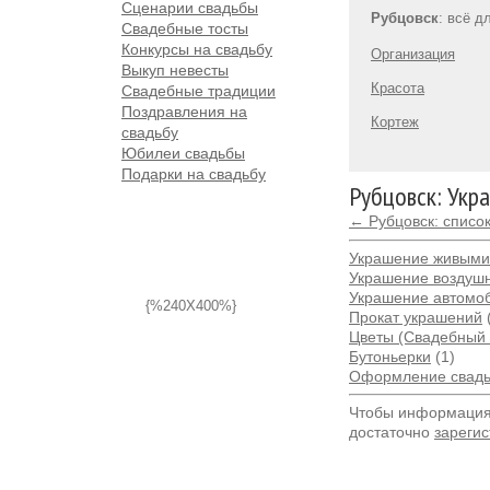
Сценарии свадьбы
Рубцовск
: всё д
Свадебные тосты
Конкурсы на свадьбу
Организация
Выкуп невесты
Красота
Свадебные традиции
Поздравления на
Кортеж
свадьбу
Юбилеи свадьбы
Подарки на свадьбу
Рубцовск: Укр
← Рубцовск: списо
Украшение живыми
Украшение воздуш
Украшение автомо
{%240X400%}
Прокат украшений
Цветы (Свадебный 
Бутоньерки
(1)
Оформление свадь
Чтобы информация 
достаточно
зарегис