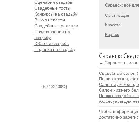
Сценарии свадьбы
Саранск
: всё дл
Свадебные тосты
Конкурсы на свадьбу
Организация
Выкуп невесты
Красота
Свадебные традиции
Поздравления на
Кортеж
свадьбу
Юбилеи свадьбы
Подарки на свадьбу
Саранск: Свад
← Саранск: список
Свадебный салон (
Пошив платья, фат
Салон мужской од
{%240X400%}
Салон нижнего бел
Прокат свадебных 
Акссесуары для не
Чтобы информация 
достаточно
зарегис