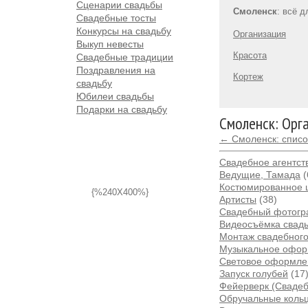
Сценарии свадьбы
Смоленск
: всё 
Свадебные тосты
Конкурсы на свадьбу
Организация
Выкуп невесты
Красота
Свадебные традиции
Поздравления на
Кортеж
свадьбу
Юбилеи свадьбы
Подарки на свадьбу
Смоленск: Орг
← Смоленск: списо
Свадебное агентств
Ведущие, Тамада
(
Костюмированное 
{%240X400%}
Артисты
(38)
Свадебный фотог
Видеосъёмка свад
Монтаж свадебног
Музыкальное офо
Световое оформле
Запуск голубей
(17
Фейерверк (Сваде
Обручальные коль