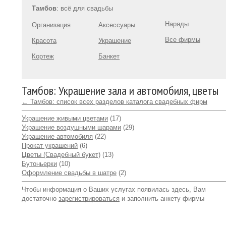
Тамбов
: всё для свадьбы
Наряды
Организация
Аксессуары
Все фирмы
Красота
Украшение
Кортеж
Банкет
Тамбов: Украшение зала и автомобиля, цветы
← Тамбов: список всех разделов каталога свадебных фирм
Украшение живыми цветами
(17)
Украшение воздушными шарами
(29)
Украшение автомобиля
(22)
Прокат украшений
(6)
Цветы (Свадебный букет)
(13)
Бутоньерки
(10)
Оформление свадьбы в шатре
(2)
Чтобы информация о Ваших услугах появилась здесь, Вам
достаточно
зарегистрироваться
и заполнить анкету фирмы