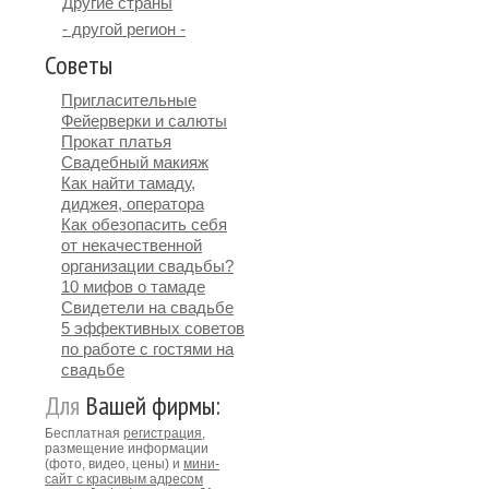
Другие страны
- другой регион -
Советы
Пригласительные
Фейерверки и салюты
Прокат платья
Свадебный макияж
Как найти тамаду,
диджея, оператора
Как обезопасить себя
от некачественной
организации свадьбы?
10 мифов о тамаде
Свидетели на свадьбе
5 эффективных советов
по работе с гостями на
свадьбе
Для
Вашей фирмы:
Бесплатная
регистрация
,
размещение информации
(фото, видео, цены) и
мини-
сайт с красивым адресом