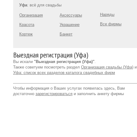
Уфа
: всё для свадьбы
Наряды
Организация
Аксессуары
Все фирмы
Красота
Украшение
Кортеж
Банкет
Выездная регистрация (Уфа)
Вы искали
"Выездная регистрация (Уфа)"
.
Также советуем посмотреть раздел
Организация свадьбы (Уфа)
и
Уфа: список всех разделов каталога свадебных фирм
Чтобы информация о Ваших услугах появилась здесь, Вам
достаточно
зарегистрироваться
и заполнить анкету фирмы