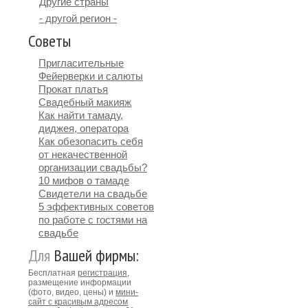
Другие страны
- другой регион -
Советы
Пригласительные
Фейерверки и салюты
Прокат платья
Свадебный макияж
Как найти тамаду,
диджея, оператора
Как обезопасить себя
от некачественной
организации свадьбы?
10 мифов о тамаде
Свидетели на свадьбе
5 эффективных советов
по работе с гостями на
свадьбе
Для
Вашей фирмы:
Бесплатная
регистрация
,
размещение информации
(фото, видео, цены) и
мини-
сайт с красивым адресом