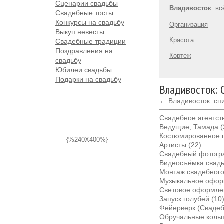
Сценарии свадьбы
Владивосток
: в
Свадебные тосты
Конкурсы на свадьбу
Организация
Выкуп невесты
Красота
Свадебные традиции
Поздравления на
Кортеж
свадьбу
Юбилеи свадьбы
Подарки на свадьбу
Владивосток: 
← Владивосток: сп
Свадебное агентств
Ведущие, Тамада
(
Костюмированное 
{%240X400%}
Артисты
(22)
Свадебный фотог
Видеосъёмка свад
Монтаж свадебног
Музыкальное офо
Световое оформле
Запуск голубей
(10
Фейерверк (Сваде
Обручальные коль