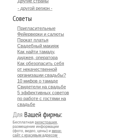
Другие страны
- другой регион -
Советы
Пригласительные
Фейерверки и салюты
Прокат платья
Свадебный макияж
Как найти тамаду,
диджея, оператора
Как обезопасить себя
от некачественной
организации свадьбы?
10 мифов о тамаде
Свидетели на свадьбе
5 эффективных советов
по работе с гостями на
свадьбе
Для
Вашей фирмы:
Бесплатная
регистрация
,
размещение информации
(фото, видео, цены) и
мини-
сайт с красивым адресом