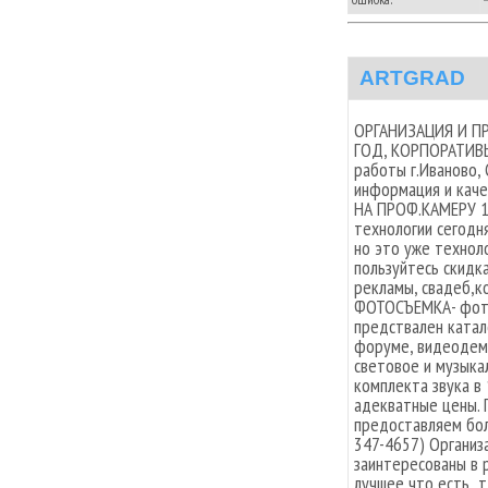
ARTGRAD
ОРГАНИЗАЦИЯ И П
ГОД, КОРПОРАТИВЫ
работы г.Иваново,
информация и кач
НА ПРОФ.КАМЕРУ 1 
технологии сегодн
но это уже технол
пользуйтесь скидк
рекламы, свадеб,к
ФОТОСЪЕМКА- фотог
предствален катал
форуме, видеодемк
световое и музыка
комплекта звука в 
адекватные цены.
предоставляем бол
347-4657) Организ
заинтересованы в 
лучшее что есть ,т