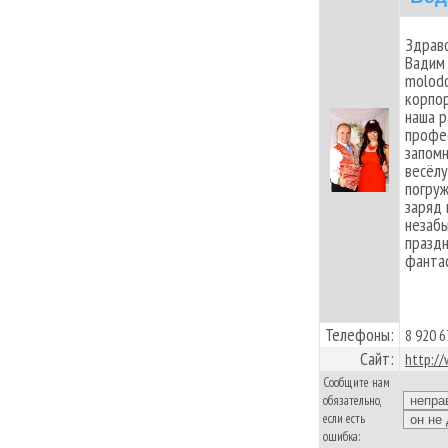
Здравс
Вадим 
molodo
корпор
наша 
профес
запомн
весёлу
погруж
заряд 
незабы
праздн
фантас
Телефоны:
8 920 6
Сайт:
http://
Сообщите нам
обязательно,
если есть
ошибка: