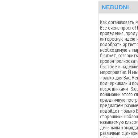
NEBUDNI
Как организовать 
Все очень просто!
проведения, проду
интересную идею и
подобрать артисто
необходимую аппар
бюджет, созвонить
проконтролировать
быстрее и надежне
мероприятие. И мы
только для Вас. Не
подчеркивали и по
посредниками- &qu
понимании этого с
праздничную прогр
предлагаем разные
подойдет только В
сторонники шаблон
называемую класси
день наша команда
различные сценарн