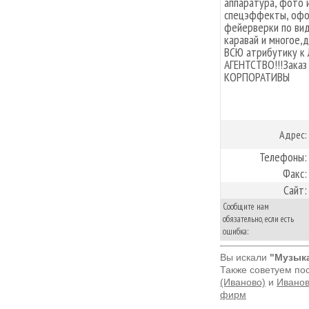
аппаратура, фото 
спецэффекты, офор
фейерверки по вид
каравай и многое,
ВСЮ атрибутику к
АГЕНТСТВО!!!Заказ
КОРПОРАТИВЫ
Адрес:
Телефоны:
Факс:
Сайт:
Сообщите нам
обязательно, если есть
ошибка:
Вы искали
"Музык
Также советуем по
(Иваново)
и
Иванов
фирм