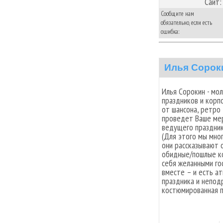
Сайт:
Сообщите нам
обязательно, если есть
ошибка:
Илья Сорок
Илья Сорокин - мо
праздников и корп
от шансона, ретро
проведет Ваше мер
ведущего праздника
(Для этого мы мно
они рассказывают о
обидные/пошлые ко
себя желанными гос
вместе – и есть а
праздника и непод
костюмированная п