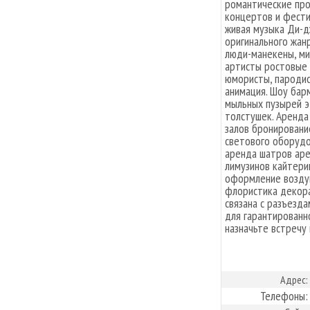
романтические про
концертов и фести
живая музыка Ди-д
оригинального жан
люди-манекены, м
артисты ростовые 
юмористы, пародис
анимация. Шоу бар
мыльных пузырей 
толстушек. Аренда
залов бронировани
светового оборудо
аренда шатров аре
лимузинов кайтери
оформление возду
флористика декора
связана с разъезд
для гарантированн
назначьте встречу 
Адрес:
Телефоны: