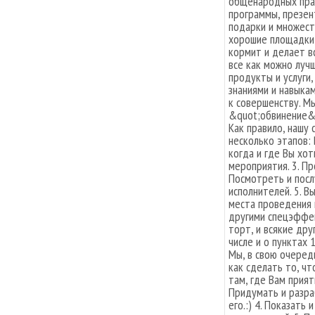
общенародных праз
программы, презен
подарки и множест
хорошие площадки,
кормит и делает в
все как можно луч
продукты и услуги
знаниями и навыкам
к совершенству. М
&quot;обвинение&q
Как правило, нашу
несколько этапов: 
когда и где Вы хот
мероприятия. 3. Пр
Посмотреть и пос
исполнителей. 5. 
места проведения 
другими спецэффек
торт, и всякие дру
числе и о пунктах 
Мы, в свою очередь
как сделать то, чт
там, где Вам прият
Придумать и разра
его.:) 4. Показать