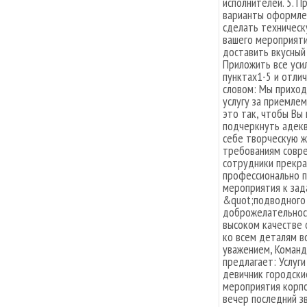
исполнителей. 5. 
варианты оформлен
сделать техническ
вашего мероприяти
доставить вкусный 
Приложить все усил
пунктах1-5 и отли
словом: Мы приход
услугу за приемле
это так, чтобы Вы 
подчеркнуть адекв
себе творческую ж
требованиям совре
сотрудники прекра
профессионально 
мероприятия к зад
&quot;подводного 
доброжелательност
высоком качестве 
ко всем деталям в
уважением, Коман
предлагает: Услуги
девичник городск
мероприятия корпо
вечер последний з