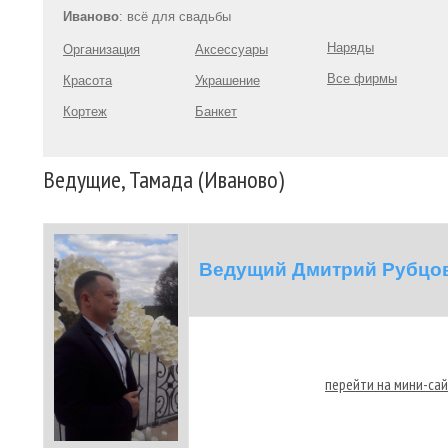
Иваново
: всё для свадьбы
Наряды
Организация
Аксессуары
Все фирмы
Красота
Украшение
Кортеж
Банкет
Ведущие, Тамада (Иваново)
Ведущий Дмитрий Рубцо
перейти на мини-са