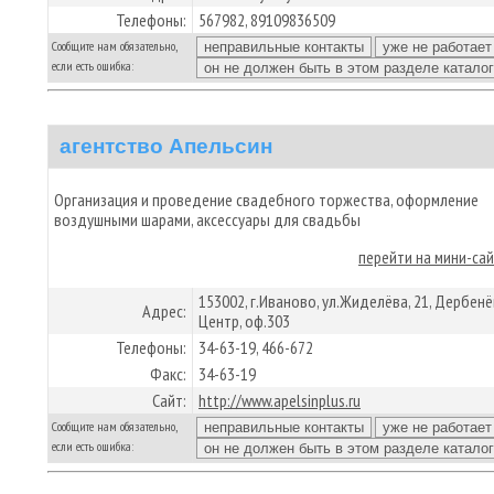
Телефоны:
567982, 89109836509
Сообщите нам обязательно,
если есть ошибка:
агентство Апельсин
Организация и проведение свадебного торжества, оформление
воздушными шарами, аксессуары для свадьбы
перейти на мини-са
153002, г.Иваново, ул.Жиделёва, 21, Дербенё
Адрес:
Центр, оф.303
Телефоны:
34-63-19, 466-672
Факс:
34-63-19
Сайт:
http://www.apelsinplus.ru
Сообщите нам обязательно,
если есть ошибка: