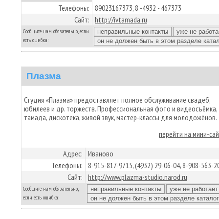
Телефоны:
89023167373, 8 -4932 - 467373
Сайт:
http://ivtamada.ru
Сообщите нам обязательно, если
есть ошибка:
Плазма
Студия «Плазма» предоставляет полное обслуживание свадеб,
юбилеев и др. торжеств. Профессиональная фото и видеосъёмка,
тамада, дискотека, живой звук, мастер-классы для молодожёнов.
перейти на мини-са
Адрес:
Иваново
Телефоны:
8-915-817-9715, (4932) 29-06-04, 8-908-563-2
Сайт:
http://www.plazma-studio.narod.ru
Сообщите нам обязательно,
если есть ошибка: