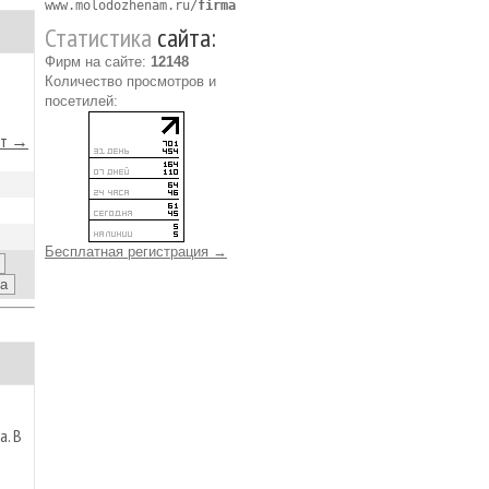
www.molodozhenam.ru/
firma
Статистика
сайта:
Фирм на сайте:
12148
Количество просмотров и
посетилей:
йт →
Бесплатная регистрация →
а. В