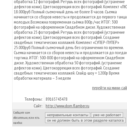
обработка 12 фотографий. Ретушь всех фотографий (устранение
дефектов кожи). Цветокоррекция всех фотографий. Комплект «Л
18.000руб Полный съемочный день не более 8 часов. Съемка
начинается со сборов невесты и продолжается до первого танца
молодых.Возможна повременная сьёмка 800р./час ИТОГ: 300
фотографий на оформленном Свадебном диске. Художественная
обработка 25 фотографий. Ретушь всех фотографий (устранение
дефектов кожи). Цветокоррекция всех фотографий. Создание
свадебных тематических коллажей. Комплект «СУПЕР-ПУПЕР»
25.000руб Полный съемочный день без ограничения по времени.
Съемка начинается со сборов невесты и продолжается до поеда
тортика. ИТОГ: 500-800 фотографий на оформленном Свадебном
диске. Художественная обработка 50 фотографий. (устранение
дефектов кожи). Цветокоррекция всех фотографий. Создание
свадебных тематических коллажей. Слайд-шоу + 1200р Время
обработки материала – 3 недели
перейти на мини-са
Телефоны:
89165743478
Сайт:
http://www.dom.flamber.ru
Сообщите нам
обязательно, если есть
ошибка: