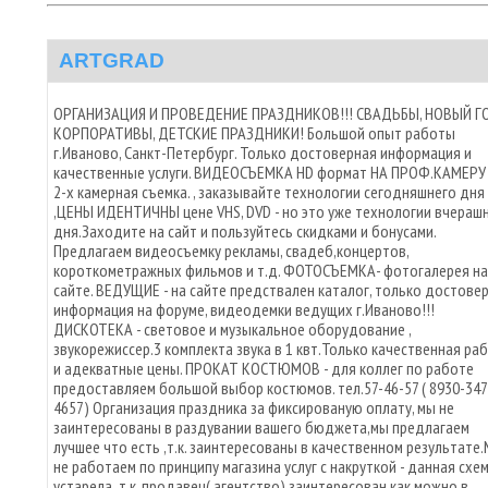
ARTGRAD
ОРГАНИЗАЦИЯ И ПРОВЕДЕНИЕ ПРАЗДНИКОВ!!! СВАДЬБЫ, НОВЫЙ Г
КОРПОРАТИВЫ, ДЕТСКИЕ ПРАЗДНИКИ! Большой опыт работы
г.Иваново, Санкт-Петербург. Только достоверная информация и
качественные услуги. ВИДЕОСЪЕМКА HD формат НА ПРОФ.КАМЕРУ 
2-х камерная съемка. , заказывайте технологии сегодняшнего дня
,ЦЕНЫ ИДЕНТИЧНЫ цене VHS, DVD - но это уже технологии вчераш
дня.Заходите на сайт и пользуйтесь скидками и бонусами.
Предлагаем видеосъемку рекламы, свадеб,концертов,
короткометражных фильмов и т.д. ФОТОСЪЕМКА- фотогалерея на
сайте. ВЕДУЩИЕ - на сайте предствален каталог, только достове
информация на форуме, видеодемки ведущих г.Иваново!!!
ДИСКОТЕКА - световое и музыкальное оборудование ,
звукорежиссер.3 комплекта звука в 1 квт.Только качественная ра
и адекватные цены. ПРОКАТ КОСТЮМОВ - для коллег по работе
предоставляем большой выбор костюмов. тел.57-46-57 ( 8930-347
4657) Организация праздника за фиксированую оплату, мы не
заинтересованы в раздувании вашего бюджета,мы предлагаем
лучшее что есть ,т.к. заинтересованы в качественном результате
не работаем по принципу магазина услуг с накруткой - данная схе
устарела ,т.к. продавец( агентство) заинтересован как можно в