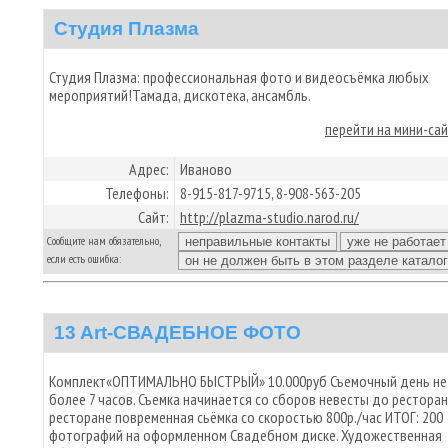
Студия Плазма
Студия Плазма: профессиональная фото и видеосъёмка любых
мероприятий!Тамада, дискотека, ансамбль.
перейти на мини-са
Адрес:
Иваново
Телефоны:
8-915-817-9715, 8-908-563-205
Сайт:
http://plazma-studio.narod.ru/
Сообщите нам обязательно,
если есть ошибка:
13 Art-СВАДЕБНОЕ ФОТО
Комплект«ОПТИМАЛЬНО БЫСТРЫЙ» 10.000руб Съемочный день не
более 7 часов. Съемка начинается со сборов невесты до ресторан
ресторане повременная сьёмка со скоростью 800р./час ИТОГ: 200
фотографий на оформленном Свадебном диске. Художественная