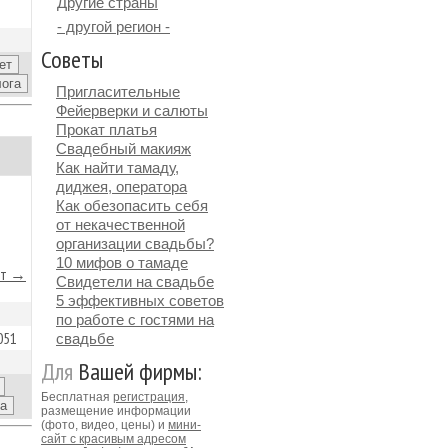
Другие страны
- другой регион -
Советы
Пригласительные
Фейерверки и салюты
Прокат платья
Свадебный макияж
Как найти тамаду,
диджея, оператора
Как обезопасить себя
от некачественной
организации свадьбы?
10 мифов о тамаде
йт →
Свидетели на свадьбе
5 эффективных советов
по работе с гостями на
051
свадьбе
Для
Вашей фирмы:
Бесплатная
регистрация
,
размещение информации
(фото, видео, цены) и
мини-
сайт с красивым адресом