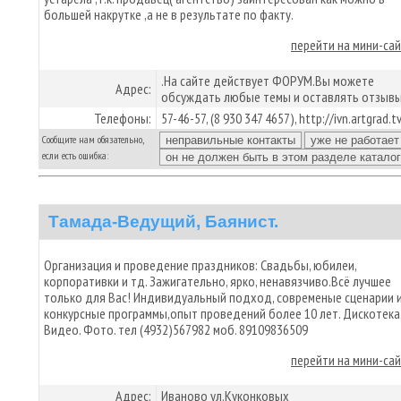
большей накрутке ,а не в результате по факту.
перейти на мини-са
.На сайте действует ФОРУМ.Вы можете
Адрес:
обсуждать любые темы и оставлять отзывы
Телефоны:
57-46-57, (8 930 347 4657), http://ivn.artgrad.t
Сообщите нам обязательно,
если есть ошибка:
Тамада-Ведущий, Баянист.
Организация и проведение праздников: Свадьбы, юбилеи,
корпоративки и тд. Зажигательно, ярко, ненавязчиво.Всё лучшее
только для Вас! Индивидуальный подход, современые сценарии 
конкурсные программы,опыт проведений более 10 лет. Дискотека
Видео. Фото. тел (4932)567982 моб. 89109836509
перейти на мини-са
Адрес:
Иваново ул.Куконковых