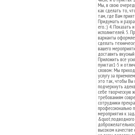
Мы, в свою очередь
как сделать то, чт
там, где Вам прият
Придумать и разра
его.:) 4. Показать
исполнителей. 5. 
варианты оформлен
сделать техническ
вашего мероприяти
доставить вкусный 
Приложить все усил
пунктах1-5 и отли
словом: Мы приход
услугу за приемле
это так, чтобы Вы 
подчеркнуть адекв
себе творческую ж
требованиям совре
сотрудники прекра
профессионально 
мероприятия к зад
&quot;подводного 
доброжелательност
высоком качестве 