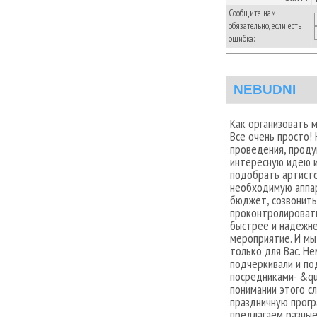
Сообщите нам
обязательно, если есть
ошибка:
NEBUDNI
Как организовать 
Все очень просто!
проведения, проду
интересную идею и
подобрать артисто
необходимую аппар
бюджет, созвонить
проконтролировать
быстрее и надежне
мероприятие. И мы
только для Вас. Не
подчеркивали и по
посредниками- &qu
понимании этого с
праздничную прогр
предлагаем разные