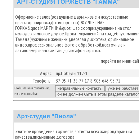
АРТ-СТУДИЯ ТОРЖЕСТВ "ГАММА"
Оформление залов(воздушные шары,живые и искусственные
цветы,драпировка,фатин,органза). ФУРШЕТНАЯ
ГОРКА&quot;МАРТИНИ&quot;,шар сюрприз,украшение на стол
молодых и многое другое.Прокат украшений на свадебную машину
Тамада(мужчины и женщины),веселая дискотека, оригинальное
видео,профессиональное фото с обработкой,восточные и
латиноамериканские танцы,саксафон,скрипка.
перейти на мини-са
Адрес:
пр.Победы 112-1
Телефоны:
37-95-71, 38-77-17, 8-903-643-95-71
Сообщите нам обязательно,
если есть ошибка:
Арт-студия "Виола"
Элитное проведение торжеств,артисты всех жанров,гарантия
качества,письменные договора.