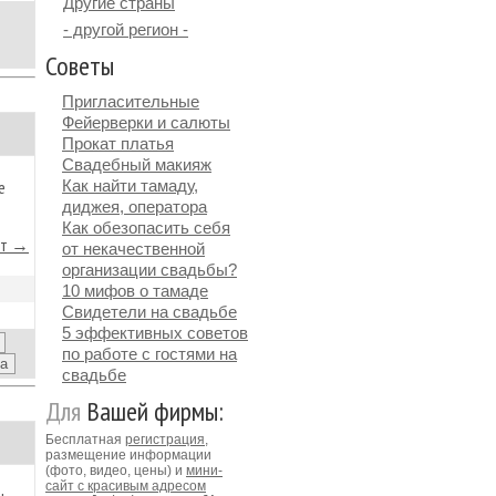
Другие страны
- другой регион -
Советы
Пригласительные
Фейерверки и салюты
Прокат платья
Свадебный макияж
е
Как найти тамаду,
диджея, оператора
Как обезопасить себя
йт →
от некачественной
организации свадьбы?
10 мифов о тамаде
Свидетели на свадьбе
5 эффективных советов
по работе с гостями на
свадьбе
Для
Вашей фирмы:
Бесплатная
регистрация
,
размещение информации
(фото, видео, цены) и
мини-
сайт с красивым адресом