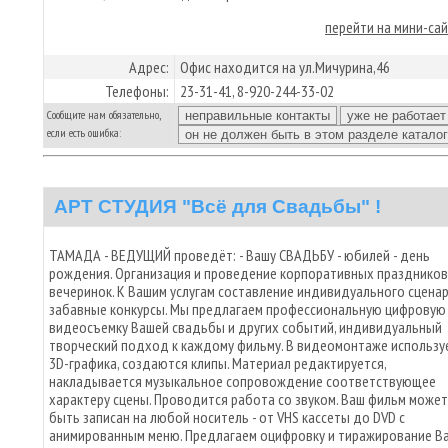
перейти на мини-са
Адрес:
Офис находится на ул.Мичурина,46
Телефоны:
23-31-41, 8-920-244-33-02
Сообщите нам обязательно,
если есть ошибка:
АРТ СТУДИЯ "Всё для Свадьбы" !
ТАМАДА - ВЕДУЩИЙ проведёт: - Вашу СВАДЬБУ - юбилей - день
рождения. Организация и проведение корпоративных праздников
вечеринок. К Вашим услугам составление индивидуального сценар
забавные конкурсы. Мы предлагаем профессиональную цифровую
видеосъемку Вашей свадьбы и других событий, индивидуальный
творческий подход к каждому фильму. В видеомонтаже использу
3D-графика, создаются клипы. Материал редактируется,
накладывается музыкальное сопровождение соответствующее
характеру сцены. Проводится работа со звуком. Ваш фильм может
быть записан на любой носитель - от VHS кассеты до DVD с
анимированным меню. Предлагаем оцифровку и тиражирование В