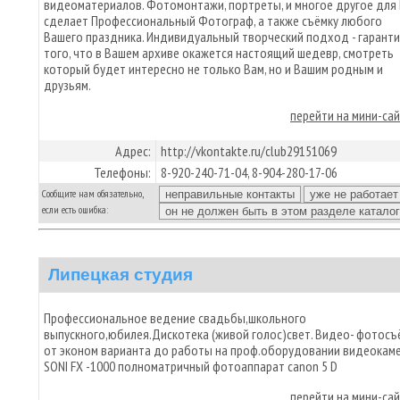
видеоматериалов. Фотомонтажи, портреты, и многое другое для
сделает Профессиональный Фотограф, а также съёмку любого
Вашего праздника. Индивидуальный творческий подход - гарант
того, что в Вашем архиве окажется настоящий шедевр, смотреть
который будет интересно не только Вам, но и Вашим родным и
друзьям.
перейти на мини-са
Адрес:
http://vkontakte.ru/club29151069
Телефоны:
8-920-240-71-04, 8-904-280-17-06
Сообщите нам обязательно,
если есть ошибка:
Липецкая студия
Профессиональное ведение свадьбы,школьного
выпускного,юбилея.Дискотека (живой голос)свет. Видео- фотосъ
от эконом варианта до работы на проф.оборудовании видеокам
SONI FX -1000 полноматричный фотоаппарат canon 5 D
перейти на мини-са