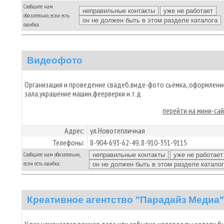
Сообщите нам
обязательно, если есть
ошибка:
Видеофото
Организация и проведение свадеб,виде-фото сьёмка,,оформлени
зала,украшение машин,феерверки и.т.д
перейти на мини-са
Адрес:
ул.Новотепличная
Телефоны:
8-904-693-62-49, 8-910-351-9115
Сообщите нам обязательно,
если есть ошибка:
Креативное агентство "Парадайз Медиа"