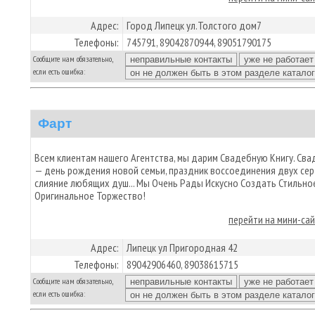
Адрес:
Город Липецк ул.Толстого дом7
Телефоны:
745791, 89042870944, 89051790175
Сообщите нам обязательно,
если есть ошибка:
Фарт
Всем клиентам нашего Агентства, мы дарим Свадебную Книгу. Сва
— день рождения новой семьи, праздник воссоединения двух сер
слияние любящих душ... Мы Очень Рады Искусно Создать Стильно
Оригинальное Торжество!
перейти на мини-са
Адрес:
Липецк ул Пригородная 42
Телефоны:
89042906460, 89038615715
Сообщите нам обязательно,
если есть ошибка: