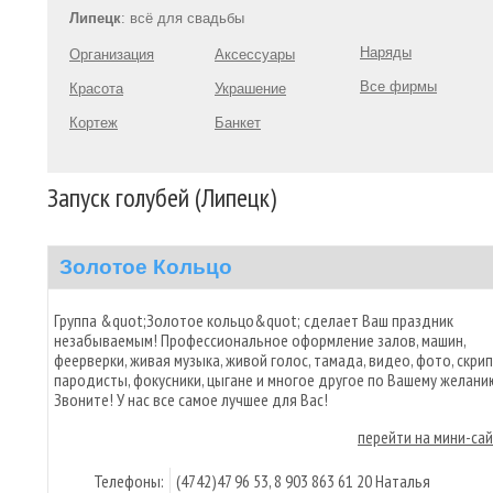
Липецк
: всё для свадьбы
Наряды
Организация
Аксессуары
Все фирмы
Красота
Украшение
Кортеж
Банкет
Запуск голубей (Липецк)
Золотое Кольцо
Группа &quot;Золотое кольцо&quot; сделает Ваш праздник
незабываемым! Профессиональное оформление залов, машин,
феерверки, живая музыка, живой голос, тамада, видео, фото, скрип
пародисты, фокусники, цыгане и многое другое по Вашему желани
Звоните! У нас все самое лучшее для Вас!
перейти на мини-са
Телефоны:
(4742)47 96 53, 8 903 863 61 20 Наталья