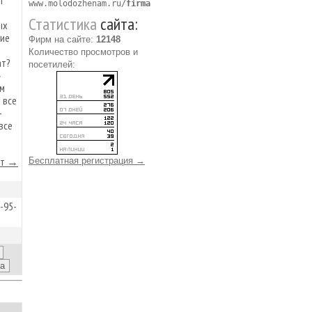
ы
www.molodozhenam.ru/
firma
Статистика
сайта:
ых
ние
Фирм на сайте:
12148
Количество просмотров и
ат?
посетилей:
»
ем
 все
–
все
йт →
Бесплатная регистрация →
-95-