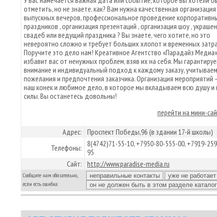
У вас намечается важная дата или событие, которое вы хотели б
отметить, но не знаете, как? Вам нужна качественная организация
выпускных вечеров, профессиональное проведение корпоративн
праздников , организация презентаций , организация шоу , украше
свадеб или ведущий праздника ? Вы знаете, чего хотите, но это
невероятно сложно и требует больших хлопот и временных затр
Поручите это дело нам! Креативное Агентство «Парадайз Медиа
избавит вас от ненужных проблем, взяв их на себя. Мы гарантиру
внимание и индивидуальный подход к каждому заказу, учитываем
пожелания и предпочтения заказчика. Организация мероприятий 
наш конек и любимое дело, в которое мы вкладываем всю душу и 
силы. Вы останетесь довольны!
перейти на мини-са
Адрес:
Проспект Победы,96 (в здании 17-й школы)
8(4742)71-55-10, +7950-80-555-00, +7919-259
Телефоны:
95
Сайт:
http://www.paradise-media.ru
Сообщите нам обязательно,
если есть ошибка: