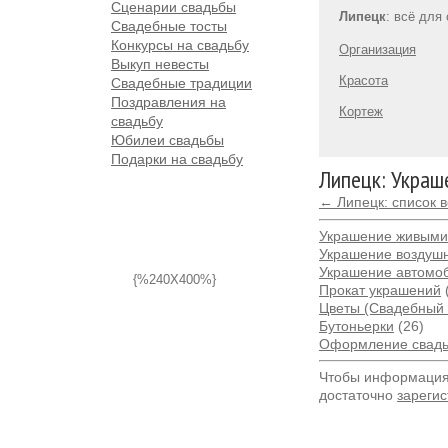
Сценарии свадьбы
Липецк
: всё для
Свадебные тосты
Конкурсы на свадьбу
Организация
Выкуп невесты
Красота
Свадебные традиции
Поздравления на
Кортеж
свадьбу
Юбилеи свадьбы
Подарки на свадьбу
Липецк: Украш
← Липецк: список 
Украшение живыми
Украшение воздуш
Украшение автомо
{%240X400%}
Прокат украшений
Цветы (Свадебный 
Бутоньерки
(26)
Оформление свадь
Чтобы информация 
достаточно
зарегис