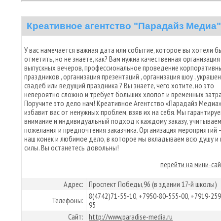
Креативное агентство "Парадайз Медиа"
У вас намечается важная дата или событие, которое вы хотели б
отметить, но не знаете, как? Вам нужна качественная организация
выпускных вечеров, профессиональное проведение корпоративн
праздников , организация презентаций , организация шоу , украше
свадеб или ведущий праздника ? Вы знаете, чего хотите, но это
невероятно сложно и требует больших хлопот и временных затр
Поручите это дело нам! Креативное Агентство «Парадайз Медиа
избавит вас от ненужных проблем, взяв их на себя. Мы гарантиру
внимание и индивидуальный подход к каждому заказу, учитываем
пожелания и предпочтения заказчика. Организация мероприятий 
наш конек и любимое дело, в которое мы вкладываем всю душу и 
силы. Вы останетесь довольны!
перейти на мини-са
Адрес:
Проспект Победы,96 (в здании 17-й школы)
8(4742)71-55-10, +7950-80-555-00, +7919-259
Телефоны:
95
Сайт:
http://www.paradise-media.ru