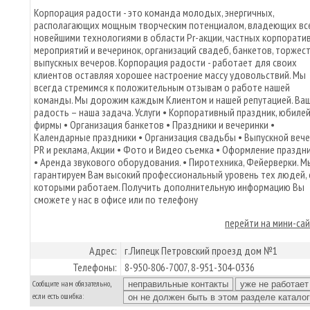
Корпорация радости - это команда молодых, энергичных,
располагающих мощным творческим потенциалом, владеющих вс
новейшими технологиями в области Pr-акции, частных корпорати
мероприятий и вечеринок, организаций свадеб, банкетов, торжест
выпускных вечеров. Корпорация радости - работает для своих
клиентов оставляя хорошее настроение массу удовольствий. Мы
всегда стремимся к положительным отзывам о работе нашей
команды. Мы дорожим каждым Клиентом и нашей репутацией. Ва
радость – наша задача. Услуги • Корпоративный праздник, юбиле
фирмы • Организация банкетов • Праздники и вечеринки •
Календарные праздники • Организация свадьбы • Выпускной вече
PR и реклама, Акции • Фото и Видео съемка • Оформление праздн
• Аренда звукового оборудования. • Пиротехника, Фейерверки. М
гарантируем Вам высокий профессиональный уровень тех людей, 
которыми работаем. Получить дополнительную информацию Вы
сможете у нас в офисе или по телефону
перейти на мини-са
Адрес:
г.Липецк Петровский проезд дом №1
Телефоны:
8-950-806-7007, 8-951-304-0336
Сообщите нам обязательно,
если есть ошибка: