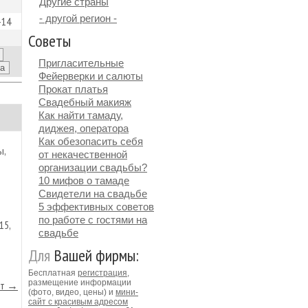
Другие страны
- другой регион -
-14
Советы
Пригласительные
Фейерверки и салюты
Прокат платья
Свадебный макияж
Как найти тамаду,
диджея, оператора
Как обезопасить себя
ы,
от некачественной
организации свадьбы?
10 мифов о тамаде
Свидетели на свадьбе
5 эффективных советов
по работе с гостями на
15,
свадьбе
Для
Вашей фирмы:
Бесплатная
регистрация
,
размещение информации
йт →
(фото, видео, цены) и
мини-
сайт с красивым адресом