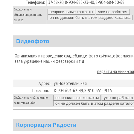
Телефоны:
37-58-20, 8-904-685-23-40, 8-904-684-60-68
Сообщите нам
обязательно, если есть
ошибка:
Видеофото
Организация и проведение свадеб,виде-фото сьёмка,,оформлени
зала,украшение машин,феерверки и.т.д
перейти на мини-са
Адрес:
ул.Новотепличная
Телефоны:
8-904-693-62-49, 8-910-351-9115
Сообщите нам обязательно,
если есть ошибка:
Корпорация Радости