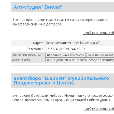
Арт-студия "Виола"
Элитное проведение торжеств,артисты всех жанров,гарантия
качества,письменные договора.
перейти на мини-са
Адрес:
Офис находится на ул.Мичурина,46
Телефоны:
23-31-41, 8-920-244-33-02
Сообщите нам обязательно,
если есть ошибка:
event бюро "Шарики" Муниципального
Продюссерского Центра
Event бюро &quot;Шарики&quot; Муниципального продюссерско
центра -профессиональная организация свадеб любюго уровня.
перейти на мини-са