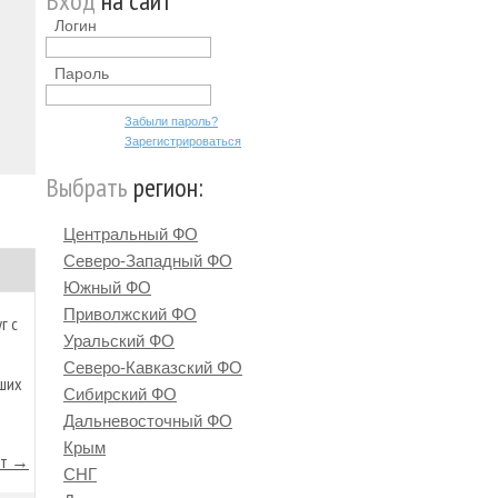
Вход
на сайт
Логин
Пароль
Забыли пароль?
Зарегистрироваться
Выбрать
регион:
Центральный ФО
Северо-Западный ФО
Южный ФО
Приволжский ФО
г с
Уральский ФО
Северо-Кавказский ФО
аших
Сибирский ФО
Дальневосточный ФО
Крым
йт →
СНГ