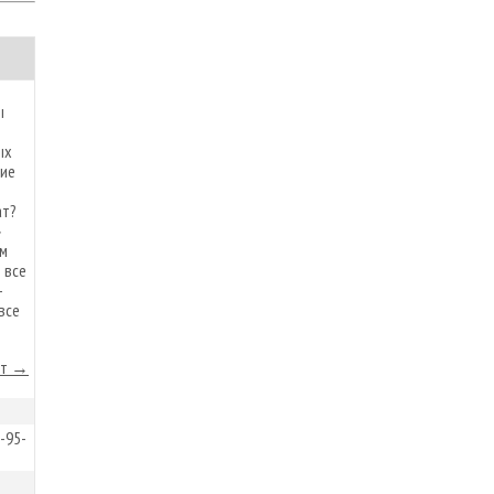
ы
ых
ние
ат?
»
ем
 все
–
все
йт →
-95-