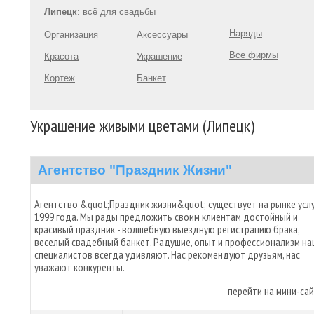
Липецк
: всё для свадьбы
Наряды
Организация
Аксессуары
Все фирмы
Красота
Украшение
Кортеж
Банкет
Украшение живыми цветами (Липецк)
Агентство "Праздник Жизни"
Агентство &quot;Праздник жизни&quot; существует на рынке услу
1999 года. Мы рады предложить своим клиентам достойный и
красивый праздник - волшебную выездную регистрацию брака,
веселый свадебный банкет. Радушие, опыт и профессионализм н
специалистов всегда удивляют. Нас рекомендуют друзьям, нас
уважают конкуренты.
перейти на мини-са