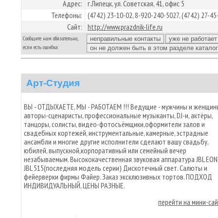
Адрес:
г.Липецк, ул. Советская, 41, офис 5
Телефоны:
(4742) 23-10-02, 8-920-240-5027, (4742) 27-45
Сайт:
http://www.prazdnik-life.ru
Сообщите нам обязательно,
если есть ошибка:
Арт-Студия
ВЫ - ОТДЫХАЕТЕ, МЫ - РАБОТАЕМ !!! Ведущие - мужчины и женщин
авторы-сценаристы, профессиональные музыканты, DJ-и, актёры,
танцоры, солисты, видео-фотосъёмщики,оформители залов и
свадебных кортежей, инструментальные, камерные, эстрадные
ансамбли и многие другие исполнители сделают вашу свадьбу,
юбилей, выпускной,корпоративный или семейный вечер
незабываемым. Высококачественная звуковая аппаратура JBL EON
JBL 515(последняя модель серии) Дискотечный свет. Салюты и
фейерверки фирмы Файер. Заказ эксклюзивных тортов. ПОДХОД
ИНДИВИДУАЛЬНЫЙ, ЦЕНЫ РАЗНЫЕ.
перейти на мини-са