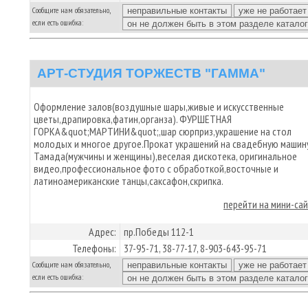
Сообщите нам обязательно,
если есть ошибка:
АРТ-СТУДИЯ ТОРЖЕСТВ "ГАММА"
Оформление залов(воздушные шары,живые и искусственные
цветы,драпировка,фатин,органза). ФУРШЕТНАЯ
ГОРКА&quot;МАРТИНИ&quot;,шар сюрприз,украшение на стол
молодых и многое другое.Прокат украшений на свадебную машину
Тамада(мужчины и женщины),веселая дискотека, оригинальное
видео,профессиональное фото с обработкой,восточные и
латиноамериканские танцы,саксафон,скрипка.
перейти на мини-са
Адрес:
пр.Победы 112-1
Телефоны:
37-95-71, 38-77-17, 8-903-643-95-71
Сообщите нам обязательно,
если есть ошибка: