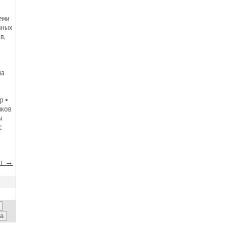
еми
вных
в,
ша
й
р •
иков
ы
с
йт →