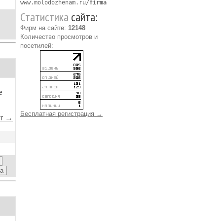
www.molodozhenam.ru/
firma
Статистика
сайта:
Фирм на сайте:
12148
Количество просмотров и
посетилей:
е
Бесплатная регистрация →
йт →