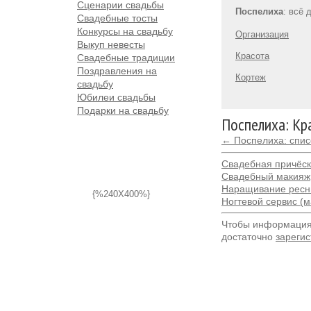
Сценарии свадьбы
Поспелиxа
: всё 
Свадебные тосты
Конкурсы на свадьбу
Организация
Выкуп невесты
Красота
Свадебные традиции
Поздравления на
Кортеж
свадьбу
Юбилеи свадьбы
Подарки на свадьбу
Поспелиxа: Кр
← Поспелиxа: спис
Свадебная причёс
Свадебный макияж
Наращивание ресн
{%240X400%}
Ногтевой сервис (
Чтобы информация 
достаточно
зарегис